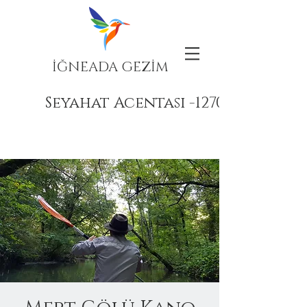
İĞNEADA GEZİM
Seyahat Acentası -12708