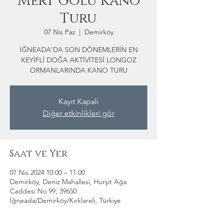
Mert Gölü Kano
Turu
07 Nis Paz
  |  
Demirköy
İĞNEADA'DA SON DÖNEMLERİN EN
KEYİFLİ DOĞA AKTİVİTESİ LONGOZ
ORMANLARINDA KANO TURU
Kayıt Kapalı
Diğer etkinlikleri gör
Saat ve Yer
07 Nis 2024 10:00 – 11:00
Demirköy, Deniz Mahallesi, Hurşit Ağa
Caddesi No 99, 39650
İğneada/Demirköy/Kırklareli, Türkiye