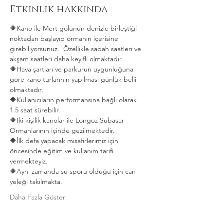
Etkinlik hakkında
🔶️Kano ile Mert gölünün denizle birleştiği 
noktadan başlayıp ormanın içerisine 
girebiliyorsunuz.  Özellikle sabah saatleri ve 
akşam saatleri daha keyifli olmaktadır.
🔶️Hava şartları ve parkurun uygunluğuna 
göre kano turlarının yapılması günlük belli 
olmaktadır.
🔶️Kullanıcıların performansına bağlı olarak 
1.5 saat sürebilir.
🔶️İki kişilik kanolar ile Longoz Subasar 
Ormanlarının içinde gezilmektedir.
🔶️İlk defa yapacak misafirlerimiz için 
öncesinde eğitim ve kullanım tarifi 
vermekteyiz.
🔶️Aynı zamanda su sporu olduğu için can 
yeleği takılmakta. 
Daha Fazla Göster