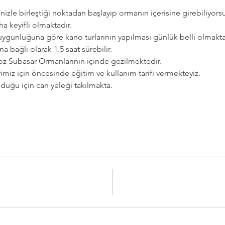
izle birleştiği noktadan başlayıp ormanın içerisine girebiliyorsu
ha keyifli olmaktadır.
 uygunluğuna göre kano turlarının yapılması günlük belli olmakta
a bağlı olarak 1.5 saat sürebilir.
ongoz Subasar Ormanlarının içinde gezilmektedir.
rimiz için öncesinde eğitim ve kullanım tarifi vermekteyiz.
duğu için can yeleği takılmakta. 