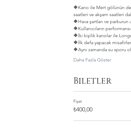
🔶️Kano ile Mert gölünün den
saatleri ve akşam saatleri da
🔶️Hava şartları ve parkurun
🔶️Kullanıcıların performansın
🔶️İki kişilik kanolar ile L
🔶️İlk defa yapacak misafirle
🔶️Aynı zamanda su sporu ol
Daha Fazla Göster
Biletler
Fiyat
₺400,00