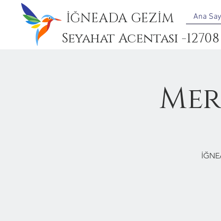
İĞNEADA GEZİM
Ana Say
Seyahat Acentası -12708
Mer
İĞNE