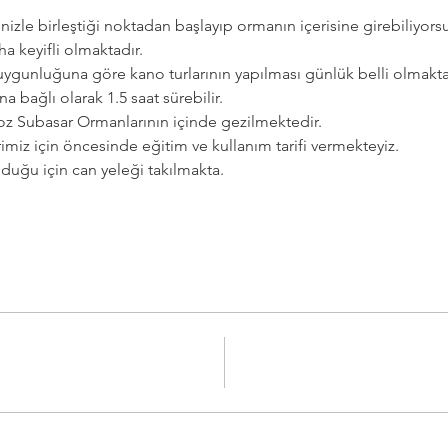
izle birleştiği noktadan başlayıp ormanın içerisine girebiliyorsu
ha keyifli olmaktadır.
 uygunluğuna göre kano turlarının yapılması günlük belli olmakta
a bağlı olarak 1.5 saat sürebilir.
ongoz Subasar Ormanlarının içinde gezilmektedir.
rimiz için öncesinde eğitim ve kullanım tarifi vermekteyiz.
duğu için can yeleği takılmakta. 