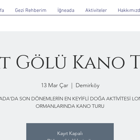
fa
Gezi Rehberim
İğneada
Aktiviteler
Hakkımız
t Gölü Kano 
13 Mar Çar
  |  
Demirköy
ADA'DA SON DÖNEMLERİN EN KEYİFLİ DOĞA AKTİVİTESİ L
ORMANLARINDA KANO TURU
Kayıt Kapalı