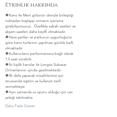
Etkinlik hakkında
🔶️Kano ile Mert gölünün denizle birleştiği 
noktadan başlayıp ormanın içerisine 
girebiliyorsunuz.  Özellikle sabah saatleri ve 
akşam saatleri daha keyifli olmaktadır.
🔶️Hava şartları ve parkurun uygunluğuna 
göre kano turlarının yapılması günlük belli 
olmaktadır.
🔶️Kullanıcıların performansına bağlı olarak 
1.5 saat sürebilir.
🔶️İki kişilik kanolar ile Longoz Subasar 
Ormanlarının içinde gezilmektedir.
🔶️İlk defa yapacak misafirlerimiz için 
öncesinde eğitim ve kullanım tarifi 
vermekteyiz.
🔶️Aynı zamanda su sporu olduğu için can 
yeleği takılmakta. 
Daha Fazla Göster