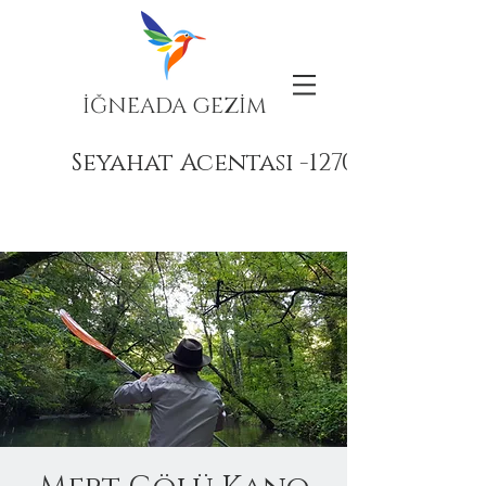
İĞNEADA GEZİM
Seyahat Acentası -12708