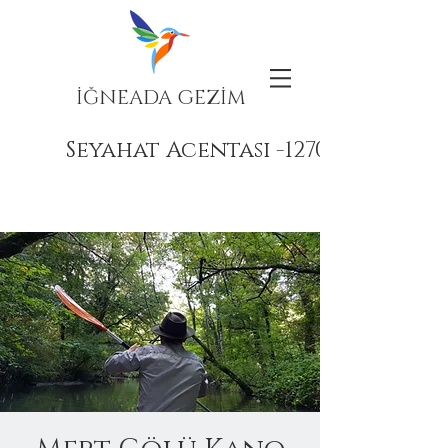
İĞNEADA GEZİM
Seyahat Acentası -12708