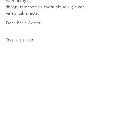
vermekteyiz.
🔶️Aynı zamanda su sporu olduğu için can 
yeleği takılmakta. 
Daha Fazla Göster
Biletler
Satış bitti
Fiyat
₺400,00
Bu Etkinliği Paylaş