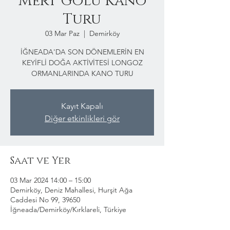
Mert Gölü Kano
Turu
03 Mar Paz
  |  
Demirköy
İĞNEADA'DA SON DÖNEMLERİN EN
KEYİFLİ DOĞA AKTİVİTESİ LONGOZ
ORMANLARINDA KANO TURU
Kayıt Kapalı
Diğer etkinlikleri gör
Saat ve Yer
03 Mar 2024 14:00 – 15:00
Demirköy, Deniz Mahallesi, Hurşit Ağa
Caddesi No 99, 39650
İğneada/Demirköy/Kırklareli, Türkiye