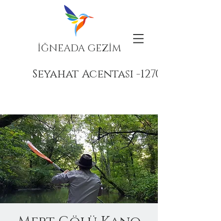
İĞNEADA GEZİM
Seyahat Acentası -12708