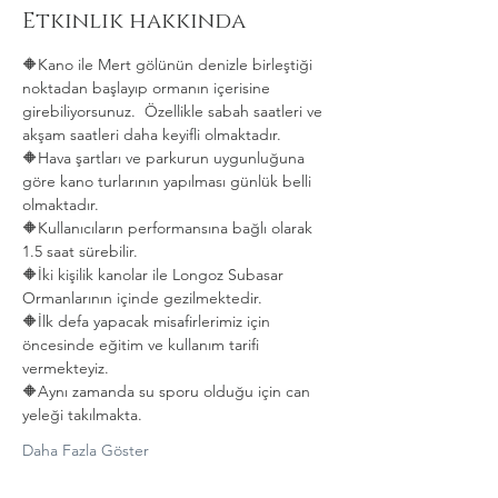
Etkinlik hakkında
🔶️Kano ile Mert gölünün denizle birleştiği 
noktadan başlayıp ormanın içerisine 
girebiliyorsunuz.  Özellikle sabah saatleri ve 
akşam saatleri daha keyifli olmaktadır.
🔶️Hava şartları ve parkurun uygunluğuna 
göre kano turlarının yapılması günlük belli 
olmaktadır.
🔶️Kullanıcıların performansına bağlı olarak 
1.5 saat sürebilir.
🔶️İki kişilik kanolar ile Longoz Subasar 
Ormanlarının içinde gezilmektedir.
🔶️İlk defa yapacak misafirlerimiz için 
öncesinde eğitim ve kullanım tarifi 
vermekteyiz.
🔶️Aynı zamanda su sporu olduğu için can 
yeleği takılmakta. 
Daha Fazla Göster