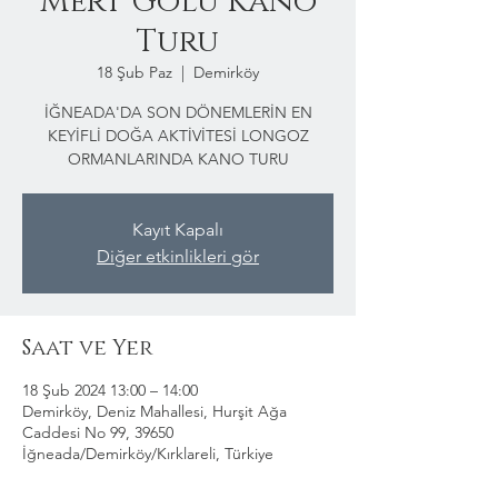
Mert Gölü Kano
Turu
18 Şub Paz
  |  
Demirköy
İĞNEADA'DA SON DÖNEMLERİN EN
KEYİFLİ DOĞA AKTİVİTESİ LONGOZ
ORMANLARINDA KANO TURU
Kayıt Kapalı
Diğer etkinlikleri gör
Saat ve Yer
18 Şub 2024 13:00 – 14:00
Demirköy, Deniz Mahallesi, Hurşit Ağa
Caddesi No 99, 39650
İğneada/Demirköy/Kırklareli, Türkiye