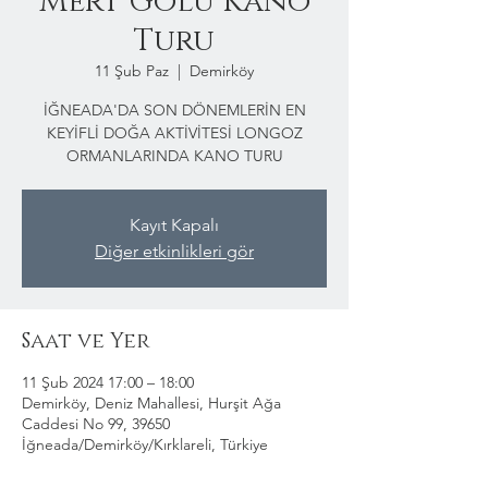
Mert Gölü Kano
Turu
11 Şub Paz
  |  
Demirköy
İĞNEADA'DA SON DÖNEMLERİN EN
KEYİFLİ DOĞA AKTİVİTESİ LONGOZ
ORMANLARINDA KANO TURU
Kayıt Kapalı
Diğer etkinlikleri gör
Saat ve Yer
11 Şub 2024 17:00 – 18:00
Demirköy, Deniz Mahallesi, Hurşit Ağa
Caddesi No 99, 39650
İğneada/Demirköy/Kırklareli, Türkiye