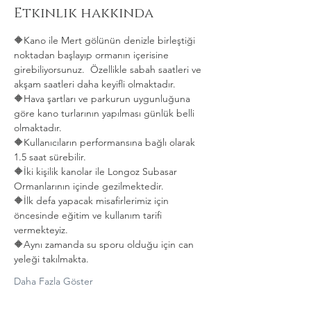
Etkinlik hakkında
🔶️Kano ile Mert gölünün denizle birleştiği 
noktadan başlayıp ormanın içerisine 
girebiliyorsunuz.  Özellikle sabah saatleri ve 
akşam saatleri daha keyifli olmaktadır.
🔶️Hava şartları ve parkurun uygunluğuna 
göre kano turlarının yapılması günlük belli 
olmaktadır.
🔶️Kullanıcıların performansına bağlı olarak 
1.5 saat sürebilir.
🔶️İki kişilik kanolar ile Longoz Subasar 
Ormanlarının içinde gezilmektedir.
🔶️İlk defa yapacak misafirlerimiz için 
öncesinde eğitim ve kullanım tarifi 
vermekteyiz.
🔶️Aynı zamanda su sporu olduğu için can 
yeleği takılmakta. 
Daha Fazla Göster