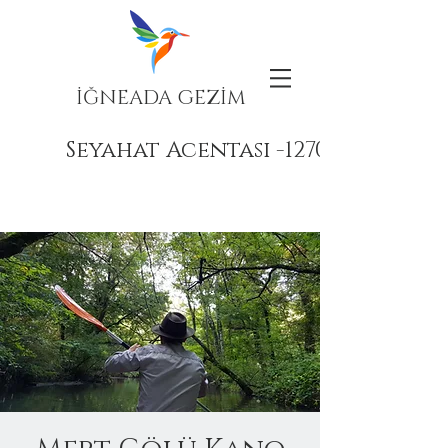
İĞNEADA GEZİM
Seyahat Acentası -12708