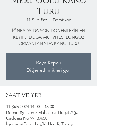
Mert Gölü Kano
Turu
11 Şub Paz
  |  
Demirköy
İĞNEADA'DA SON DÖNEMLERİN EN
KEYİFLİ DOĞA AKTİVİTESİ LONGOZ
ORMANLARINDA KANO TURU
Kayıt Kapalı
Diğer etkinlikleri gör
Saat ve Yer
11 Şub 2024 14:00 – 15:00
Demirköy, Deniz Mahallesi, Hurşit Ağa
Caddesi No 99, 39650
İğneada/Demirköy/Kırklareli, Türkiye