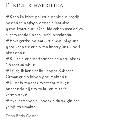
Etkinlik hakkında
🔶️Kano ile Mert gölünün denizle birleştiği 
noktadan başlayıp ormanın içerisine 
girebiliyorsunuz.  Özellikle sabah saatleri ve 
akşam saatleri daha keyifli olmaktadır.
🔶️Hava şartları ve parkurun uygunluğuna 
göre kano turlarının yapılması günlük belli 
olmaktadır.
🔶️Kullanıcıların performansına bağlı olarak 
1.5 saat sürebilir.
🔶️İki kişilik kanolar ile Longoz Subasar 
Ormanlarının içinde gezilmektedir.
🔶️İlk defa yapacak misafirlerimiz için 
öncesinde eğitim ve kullanım tarifi 
vermekteyiz.
🔶️Aynı zamanda su sporu olduğu için can 
yeleği takılmakta. 
Daha Fazla Göster