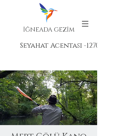
İĞNEADA GEZİM
Seyahat Acentası -12708