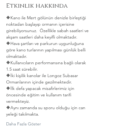
Etkinlik hakkında
🔶️Kano ile Mert gölünün denizle birleştiği 
noktadan başlayıp ormanın içerisine 
girebiliyorsunuz.  Özellikle sabah saatleri ve 
akşam saatleri daha keyifli olmaktadır.
🔶️Hava şartları ve parkurun uygunluğuna 
göre kano turlarının yapılması günlük belli 
olmaktadır.
🔶️Kullanıcıların performansına bağlı olarak 
1.5 saat sürebilir.
🔶️İki kişilik kanolar ile Longoz Subasar 
Ormanlarının içinde gezilmektedir.
🔶️İlk defa yapacak misafirlerimiz için 
öncesinde eğitim ve kullanım tarifi 
vermekteyiz.
🔶️Aynı zamanda su sporu olduğu için can 
yeleği takılmakta. 
Daha Fazla Göster