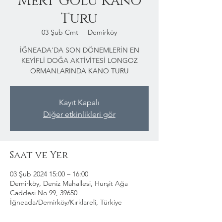
Mert Gölü Kano
Turu
03 Şub Cmt
  |  
Demirköy
İĞNEADA'DA SON DÖNEMLERİN EN
KEYİFLİ DOĞA AKTİVİTESİ LONGOZ
ORMANLARINDA KANO TURU
Kayıt Kapalı
Diğer etkinlikleri gör
Saat ve Yer
03 Şub 2024 15:00 – 16:00
Demirköy, Deniz Mahallesi, Hurşit Ağa
Caddesi No 99, 39650
İğneada/Demirköy/Kırklareli, Türkiye