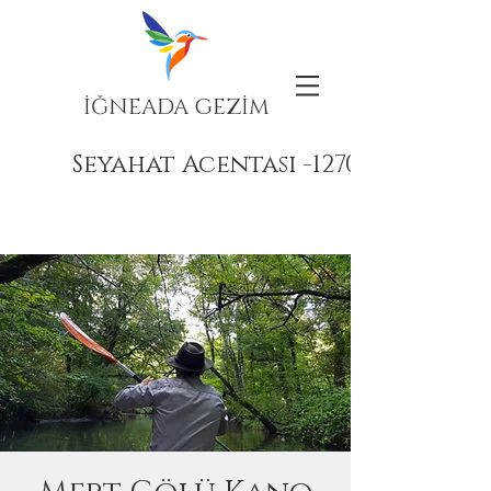
İĞNEADA GEZİM
Seyahat Acentası -12708