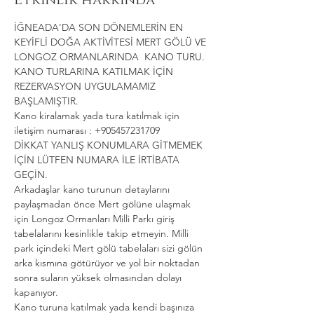
Etkinlik hakkında
İĞNEADA'DA SON DÖNEMLERİN EN 
KEYİFLİ DOĞA AKTİVİTESİ MERT GÖLÜ VE 
LONGOZ ORMANLARINDA  KANO TURU.
KANO TURLARINA KATILMAK İÇİN 
REZERVASYON UYGULAMAMIZ 
BAŞLAMIŞTIR.
Kano kiralamak yada tura katılmak için 
iletişim numarası : +905457231709
DİKKAT YANLIŞ KONUMLARA GİTMEMEK 
İÇİN LÜTFEN NUMARA İLE İRTİBATA 
GEÇİN.
Arkadaşlar kano turunun detaylarını 
paylaşmadan önce Mert gölüne ulaşmak 
için Longoz Ormanları Milli Parkı giriş 
tabelalarını kesinlikle takip etmeyin. Milli 
park içindeki Mert gölü tabelaları sizi gölün 
arka kısmına götürüyor ve yol bir noktadan 
sonra suların yüksek olmasından dolayı 
kapanıyor.
Kano turuna katılmak yada kendi başınıza 