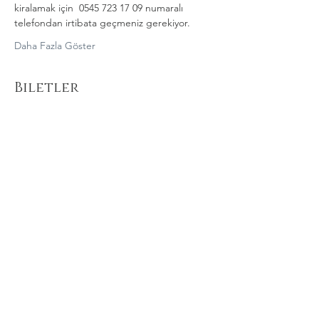
kiralamak için  0545 723 17 09 numaralı 
telefondan irtibata geçmeniz gerekiyor.
Daha Fazla Göster
Biletler
Satış bitti
Fiyat
₺300,00
Bu Etkinliği Paylaş