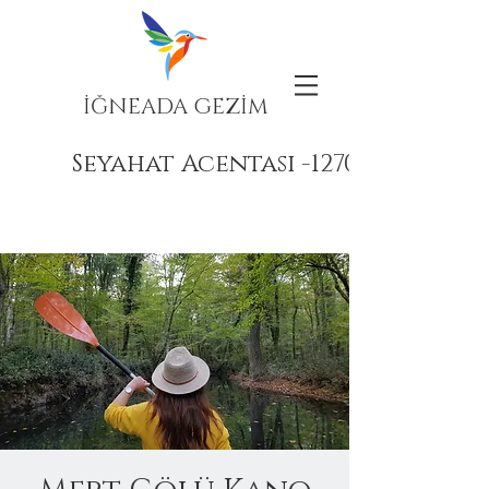
İĞNEADA GEZİM
Seyahat Acentası -12708