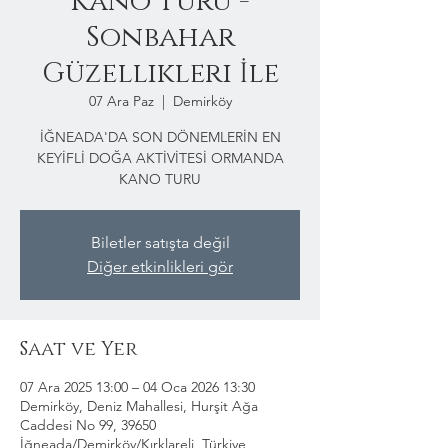
Kano Turu -
Sonbahar
Güzellikleri İle
07 Ara Paz
  |  
Demirköy
İĞNEADA'DA SON DÖNEMLERİN EN
KEYİFLİ DOĞA AKTİVİTESİ ORMANDA
KANO TURU
Biletler satışta değil
Diğer etkinlikleri gör
Saat ve Yer
07 Ara 2025 13:00 – 04 Oca 2026 13:30
Demirköy, Deniz Mahallesi, Hurşit Ağa
Caddesi No 99, 39650
İğneada/Demirköy/Kırklareli, Türkiye