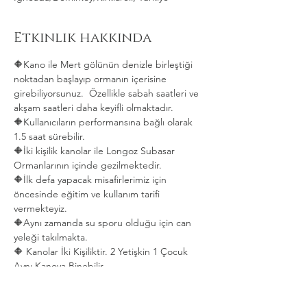
Etkinlik hakkında
🔶Kano ile Mert gölünün denizle birleştiği 
noktadan başlayıp ormanın içerisine 
girebiliyorsunuz.  Özellikle sabah saatleri ve 
akşam saatleri daha keyifli olmaktadır.   
🔶Kullanıcıların performansına bağlı olarak 
1.5 saat sürebilir. 
🔶İki kişilik kanolar ile Longoz Subasar 
Ormanlarının içinde gezilmektedir.   
🔶İlk defa yapacak misafirlerimiz için 
öncesinde eğitim ve kullanım tarifi 
vermekteyiz.   
🔶Aynı zamanda su sporu olduğu için can 
yeleği takılmakta.  
🔶 Kanolar İki Kişiliktir. 2 Yetişkin 1 Çocuk 
Aynı Kanoya Binebilir.
Daha Fazla Göster