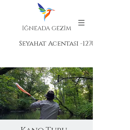
İĞNEADA GEZİM
Seyahat Acentası -12708