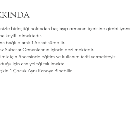
kkında
zle birleştiği noktadan başlayıp ormanın içerisine girebiliyorsu
a keyifli olmaktadır.   
a bağlı olarak 1.5 saat sürebilir. 
goz Subasar Ormanlarının içinde gezilmektedir.   
imiz için öncesinde eğitim ve kullanım tarifi vermekteyiz.   
uğu için can yeleği takılmakta.  
etişkin 1 Çocuk Aynı Kanoya Binebilir.