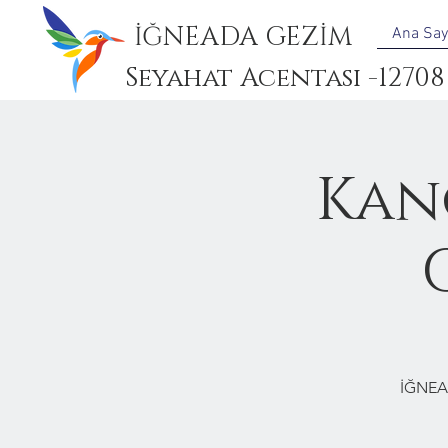
İĞNEADA GEZİM
Ana Say
Seyahat Acentası -12708
Kan
İĞNEA