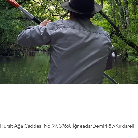
Hurşit Ağa Caddesi No 99, 39650 İğneada/Demirköy/Kırklareli, 