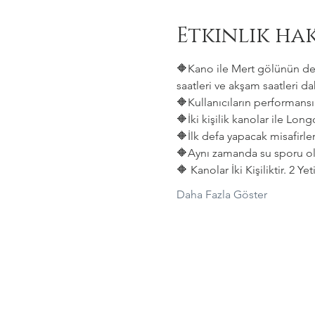
Etkinlik ha
🔶Kano ile Mert gölünün deni
saatleri ve akşam saatleri dah
🔶Kullanıcıların performansın
🔶İki kişilik kanolar ile Lon
🔶İlk defa yapacak misafirler
🔶Aynı zamanda su sporu old
🔶 Kanolar İki Kişiliktir. 2 Y
Daha Fazla Göster