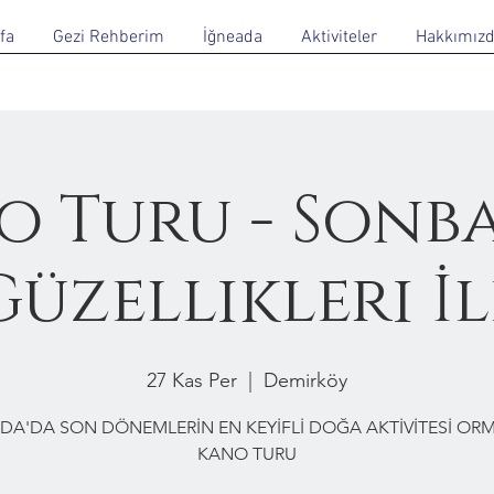
fa
Gezi Rehberim
İğneada
Aktiviteler
Hakkımız
o Turu - Sonb
Güzellikleri İl
27 Kas Per
  |  
Demirköy
DA'DA SON DÖNEMLERİN EN KEYİFLİ DOĞA AKTİVİTESİ O
KANO TURU