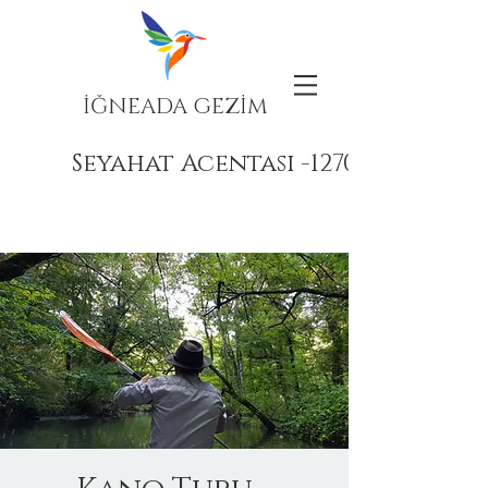
İĞNEADA GEZİM
Seyahat Acentası -12708