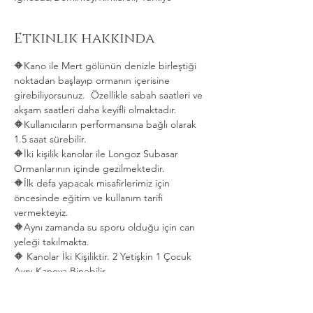
Etkinlik hakkında
🔶Kano ile Mert gölünün denizle birleştiği 
noktadan başlayıp ormanın içerisine 
girebiliyorsunuz.  Özellikle sabah saatleri ve 
akşam saatleri daha keyifli olmaktadır.   
🔶Kullanıcıların performansına bağlı olarak 
1.5 saat sürebilir. 
🔶İki kişilik kanolar ile Longoz Subasar 
Ormanlarının içinde gezilmektedir.   
🔶İlk defa yapacak misafirlerimiz için 
öncesinde eğitim ve kullanım tarifi 
vermekteyiz.   
🔶Aynı zamanda su sporu olduğu için can 
yeleği takılmakta.  
🔶 Kanolar İki Kişiliktir. 2 Yetişkin 1 Çocuk 
Aynı Kanoya Binebilir.
Daha Fazla Göster