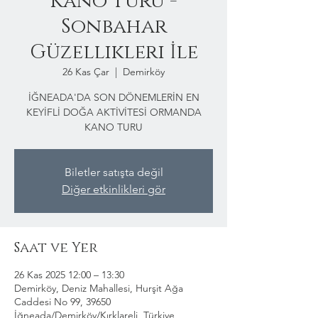
Kano Turu -
Sonbahar
Güzellikleri İle
26 Kas Çar
  |  
Demirköy
İĞNEADA'DA SON DÖNEMLERİN EN
KEYİFLİ DOĞA AKTİVİTESİ ORMANDA
KANO TURU
Biletler satışta değil
Diğer etkinlikleri gör
Saat ve Yer
26 Kas 2025 12:00 – 13:30
Demirköy, Deniz Mahallesi, Hurşit Ağa
Caddesi No 99, 39650
İğneada/Demirköy/Kırklareli, Türkiye