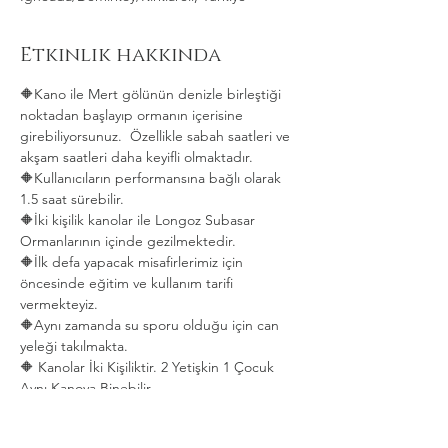
Etkinlik hakkında
🔶Kano ile Mert gölünün denizle birleştiği 
noktadan başlayıp ormanın içerisine 
girebiliyorsunuz.  Özellikle sabah saatleri ve 
akşam saatleri daha keyifli olmaktadır.   
🔶Kullanıcıların performansına bağlı olarak 
1.5 saat sürebilir. 
🔶İki kişilik kanolar ile Longoz Subasar 
Ormanlarının içinde gezilmektedir.   
🔶İlk defa yapacak misafirlerimiz için 
öncesinde eğitim ve kullanım tarifi 
vermekteyiz.   
🔶Aynı zamanda su sporu olduğu için can 
yeleği takılmakta.  
🔶 Kanolar İki Kişiliktir. 2 Yetişkin 1 Çocuk 
Aynı Kanoya Binebilir.
Daha Fazla Göster