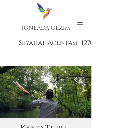
İĞNEADA GEZİM
Seyahat Acentası -12708