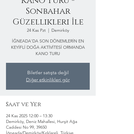
Kano Turu -
Sonbahar
Güzellikleri İle
24 Kas Pzt
  |  
Demirköy
İĞNEADA'DA SON DÖNEMLERİN EN
KEYİFLİ DOĞA AKTİVİTESİ ORMANDA
KANO TURU
Biletler satışta değil
Diğer etkinlikleri gör
Saat ve Yer
24 Kas 2025 12:00 – 13:30
Demirköy, Deniz Mahallesi, Hurşit Ağa
Caddesi No 99, 39650
İğneada/Demirköy/Kırklareli, Türkiye