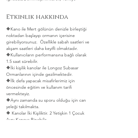
Etkinlik hakkında
🔶Kano ile Mert gölünün denizle birleştiği 
noktadan başlayıp ormanın içerisine 
girebiliyorsunuz.  Özellikle sabah saatleri ve 
akşam saatleri daha keyifli olmaktadır.   
🔶Kullanıcıların performansına bağlı olarak 
1.5 saat sürebilir. 
🔶İki kişilik kanolar ile Longoz Subasar 
Ormanlarının içinde gezilmektedir.   
🔶İlk defa yapacak misafirlerimiz için 
öncesinde eğitim ve kullanım tarifi 
vermekteyiz.   
🔶Aynı zamanda su sporu olduğu için can 
yeleği takılmakta.  
🔶 Kanolar İki Kişiliktir. 2 Yetişkin 1 Çocuk 
Aynı Kanoya Binebilir.
Daha Fazla Göster