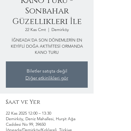
Kano Turu -
Sonbahar
Güzellikleri İle
22 Kas Cmt
  |  
Demirköy
İĞNEADA'DA SON DÖNEMLERİN EN
KEYİFLİ DOĞA AKTİVİTESİ ORMANDA
KANO TURU
Biletler satışta değil
Diğer etkinlikleri gör
Saat ve Yer
22 Kas 2025 12:00 – 13:30
Demirköy, Deniz Mahallesi, Hurşit Ağa
Caddesi No 99, 39650
İğneada/Demirköy/Kırklareli, Türkiye