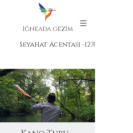
İĞNEADA GEZİM
Seyahat Acentası -12708