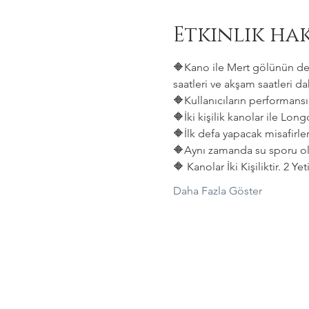
Etkinlik ha
🔶Kano ile Mert gölünün deni
saatleri ve akşam saatleri dah
🔶Kullanıcıların performansın
🔶İki kişilik kanolar ile Lon
🔶İlk defa yapacak misafirler
🔶Aynı zamanda su sporu old
🔶 Kanolar İki Kişiliktir. 2 Y
Daha Fazla Göster