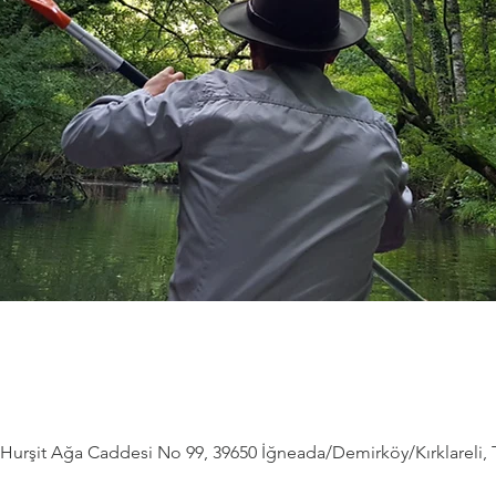
Hurşit Ağa Caddesi No 99, 39650 İğneada/Demirköy/Kırklareli, 