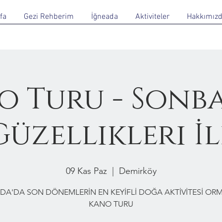
fa
Gezi Rehberim
İğneada
Aktiviteler
Hakkımız
o Turu - Sonb
Güzellikleri İl
09 Kas Paz
  |  
Demirköy
DA'DA SON DÖNEMLERİN EN KEYİFLİ DOĞA AKTİVİTESİ O
KANO TURU