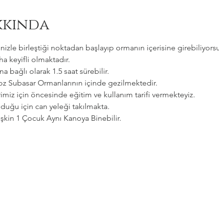
kkında
zle birleştiği noktadan başlayıp ormanın içerisine girebiliyorsu
a keyifli olmaktadır.   
a bağlı olarak 1.5 saat sürebilir. 
goz Subasar Ormanlarının içinde gezilmektedir.   
imiz için öncesinde eğitim ve kullanım tarifi vermekteyiz.   
uğu için can yeleği takılmakta.  
etişkin 1 Çocuk Aynı Kanoya Binebilir.