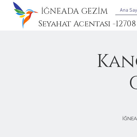
İĞNEADA GEZİM
Ana Say
Seyahat Acentası -12708
Kan
İĞNEA