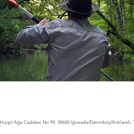
Hurşit Ağa Caddesi No 99, 39650 İğneada/Demirköy/Kırklareli, 