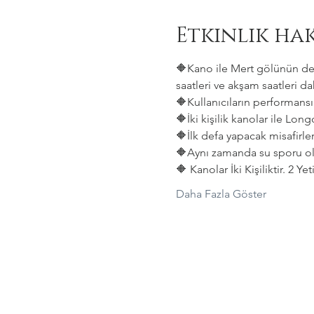
Etkinlik ha
🔶Kano ile Mert gölünün deni
saatleri ve akşam saatleri dah
🔶Kullanıcıların performansın
🔶İki kişilik kanolar ile Lon
🔶İlk defa yapacak misafirler
🔶Aynı zamanda su sporu old
🔶 Kanolar İki Kişiliktir. 2 Y
Daha Fazla Göster