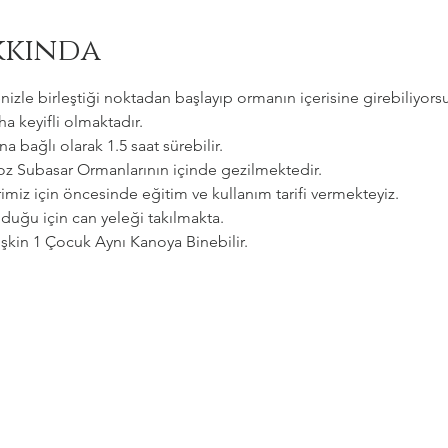
kkında
zle birleştiği noktadan başlayıp ormanın içerisine girebiliyorsu
a keyifli olmaktadır.   
a bağlı olarak 1.5 saat sürebilir. 
goz Subasar Ormanlarının içinde gezilmektedir.   
imiz için öncesinde eğitim ve kullanım tarifi vermekteyiz.   
uğu için can yeleği takılmakta.  
etişkin 1 Çocuk Aynı Kanoya Binebilir.