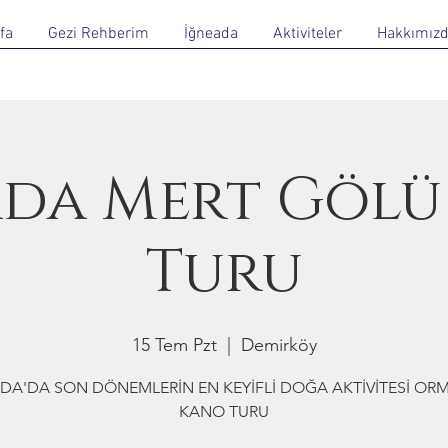
fa
Gezi Rehberim
İğneada
Aktiviteler
Hakkımız
ada Mert Gölü
Turu
15 Tem Pzt
  |  
Demirköy
DA'DA SON DÖNEMLERİN EN KEYİFLİ DOĞA AKTİVİTESİ O
KANO TURU