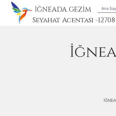
İĞNEADA GEZİM
Ana Say
Seyahat Acentası -12708
İğne
İĞNEA