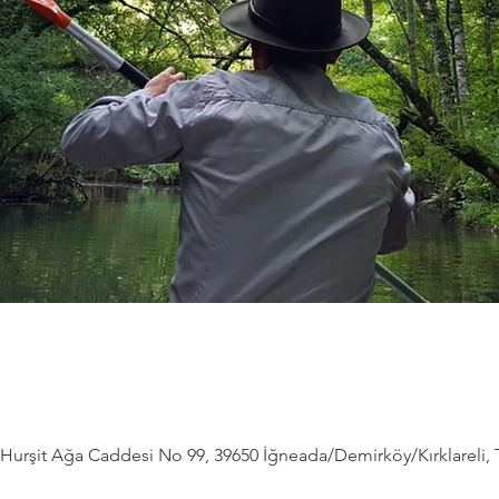
Hurşit Ağa Caddesi No 99, 39650 İğneada/Demirköy/Kırklareli, 