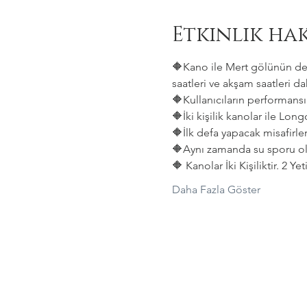
Etkinlik ha
🔶Kano ile Mert gölünün deni
saatleri ve akşam saatleri dah
🔶Kullanıcıların performansın
🔶İki kişilik kanolar ile Lon
🔶İlk defa yapacak misafirler
🔶Aynı zamanda su sporu old
🔶 Kanolar İki Kişiliktir. 2 Y
Daha Fazla Göster