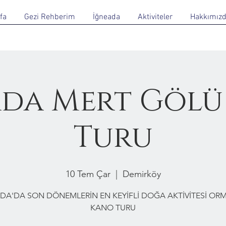
fa
Gezi Rehberim
İğneada
Aktiviteler
Hakkımız
ada Mert Gölü
Turu
10 Tem Çar
  |  
Demirköy
DA'DA SON DÖNEMLERİN EN KEYİFLİ DOĞA AKTİVİTESİ O
KANO TURU