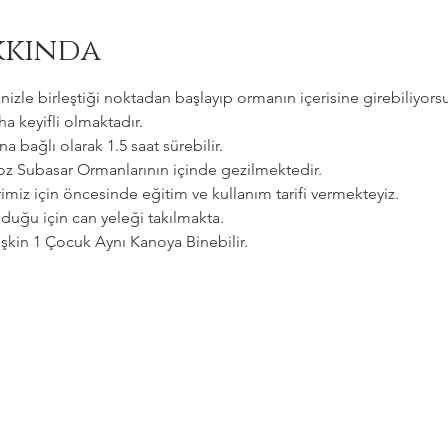
kkında
zle birleştiği noktadan başlayıp ormanın içerisine girebiliyorsu
a keyifli olmaktadır.   
a bağlı olarak 1.5 saat sürebilir. 
goz Subasar Ormanlarının içinde gezilmektedir.   
imiz için öncesinde eğitim ve kullanım tarifi vermekteyiz.   
uğu için can yeleği takılmakta.  
etişkin 1 Çocuk Aynı Kanoya Binebilir.