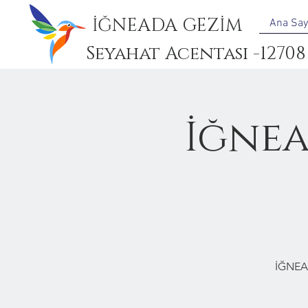
İĞNEADA GEZİM
Ana Say
Seyahat Acentası -12708
İğne
İĞNEA