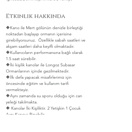
Etkinlik hakkında
🔶Kano ile Mert gölünün denizle birleştiği 
noktadan başlayıp ormanın içerisine 
girebiliyorsunuz.  Özellikle sabah saatleri ve 
akşam saatleri daha keyifli olmaktadır.   
🔶Kullanıcıların performansına bağlı olarak 
1.5 saat sürebilir. 
🔶İki kişilik kanolar ile Longoz Subasar 
Ormanlarının içinde gezilmektedir.   
🔶İlk defa yapacak misafirlerimiz için 
öncesinde eğitim ve kullanım tarifi 
vermekteyiz.   
🔶Aynı zamanda su sporu olduğu için can 
yeleği takılmakta.  
🔶 Kanolar İki Kişiliktir. 2 Yetişkin 1 Çocuk 
Aynı Kanoya Binebilir.
Daha Fazla Göster