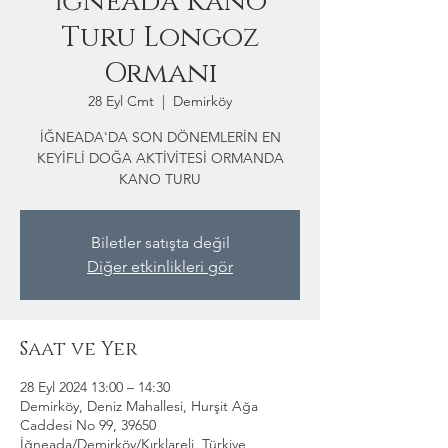
İğneada Kano
Turu Longoz
Ormanı
28 Eyl Cmt
  |  
Demirköy
İĞNEADA'DA SON DÖNEMLERİN EN
KEYİFLİ DOĞA AKTİVİTESİ ORMANDA
KANO TURU
Biletler satışta değil
Diğer etkinlikleri gör
Saat ve Yer
28 Eyl 2024 13:00 – 14:30
Demirköy, Deniz Mahallesi, Hurşit Ağa
Caddesi No 99, 39650
İğneada/Demirköy/Kırklareli, Türkiye