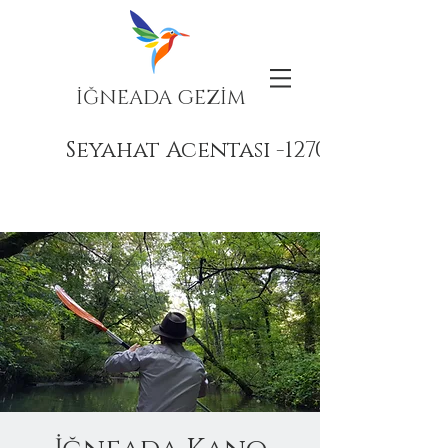
İĞNEADA GEZİM
Seyahat Acentası -12708