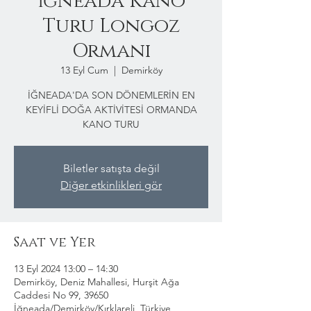
İğneada Kano
Turu Longoz
Ormanı
13 Eyl Cum
  |  
Demirköy
İĞNEADA'DA SON DÖNEMLERİN EN
KEYİFLİ DOĞA AKTİVİTESİ ORMANDA
KANO TURU
Biletler satışta değil
Diğer etkinlikleri gör
Saat ve Yer
13 Eyl 2024 13:00 – 14:30
Demirköy, Deniz Mahallesi, Hurşit Ağa
Caddesi No 99, 39650
İğneada/Demirköy/Kırklareli, Türkiye