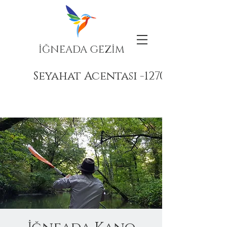
İĞNEADA GEZİM
Seyahat Acentası -12708