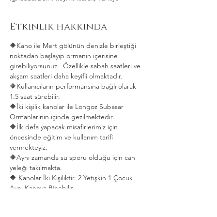
Etkinlik hakkında
🔶Kano ile Mert gölünün denizle birleştiği 
noktadan başlayıp ormanın içerisine 
girebiliyorsunuz.  Özellikle sabah saatleri ve 
akşam saatleri daha keyifli olmaktadır.   
🔶Kullanıcıların performansına bağlı olarak 
1.5 saat sürebilir. 
🔶İki kişilik kanolar ile Longoz Subasar 
Ormanlarının içinde gezilmektedir.   
🔶İlk defa yapacak misafirlerimiz için 
öncesinde eğitim ve kullanım tarifi 
vermekteyiz.   
🔶Aynı zamanda su sporu olduğu için can 
yeleği takılmakta.  
🔶 Kanolar İki Kişiliktir. 2 Yetişkin 1 Çocuk 
Aynı Kanoya Binebilir.
Daha Fazla Göster