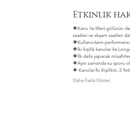
Etkinlik ha
🔶Kano ile Mert gölünün deni
saatleri ve akşam saatleri dah
🔶Kullanıcıların performansın
🔶İki kişilik kanolar ile Lon
🔶İlk defa yapacak misafirler
🔶Aynı zamanda su sporu old
🔶 Kanolar İki Kişiliktir. 2 Y
Daha Fazla Göster