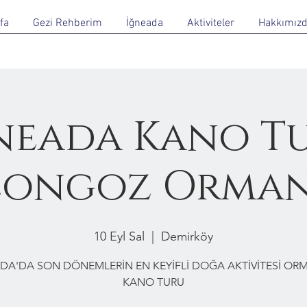
fa
Gezi Rehberim
İğneada
Aktiviteler
Hakkımız
neada Kano T
Longoz Orman
10 Eyl Sal
  |  
Demirköy
DA'DA SON DÖNEMLERİN EN KEYİFLİ DOĞA AKTİVİTESİ O
KANO TURU