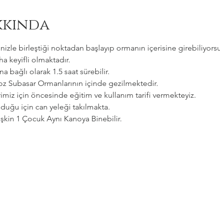
kkında
zle birleştiği noktadan başlayıp ormanın içerisine girebiliyorsu
a keyifli olmaktadır.   
a bağlı olarak 1.5 saat sürebilir. 
goz Subasar Ormanlarının içinde gezilmektedir.   
imiz için öncesinde eğitim ve kullanım tarifi vermekteyiz.   
uğu için can yeleği takılmakta.  
etişkin 1 Çocuk Aynı Kanoya Binebilir.