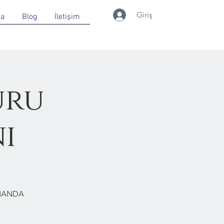
Giriş
da
Blog
İletişim
uru
ı
RMANDA