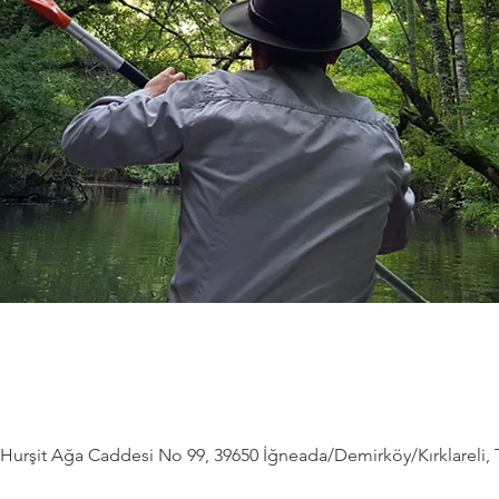
Hurşit Ağa Caddesi No 99, 39650 İğneada/Demirköy/Kırklareli, 