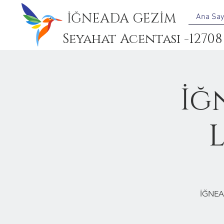
İĞNEADA GEZİM
Ana Say
Seyahat Acentası -12708
İğ
İĞNEA