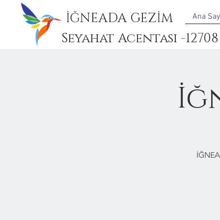
İĞNEADA GEZİM
Ana Say
Seyahat Acentası -12708
İğ
İĞNEA