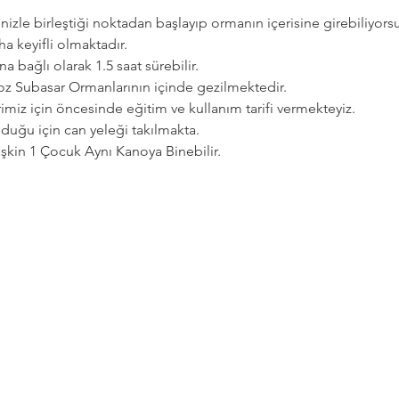
zle birleştiği noktadan başlayıp ormanın içerisine girebiliyorsu
a keyifli olmaktadır.   
a bağlı olarak 1.5 saat sürebilir. 
goz Subasar Ormanlarının içinde gezilmektedir.   
imiz için öncesinde eğitim ve kullanım tarifi vermekteyiz.   
uğu için can yeleği takılmakta.  
etişkin 1 Çocuk Aynı Kanoya Binebilir.