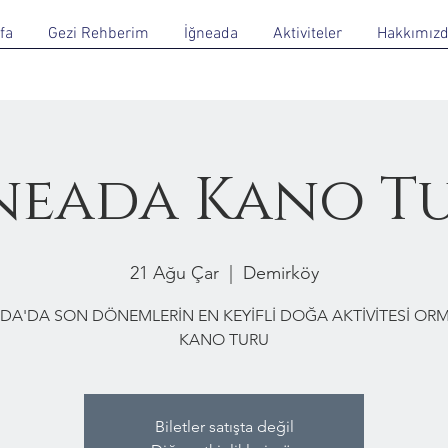
fa
Gezi Rehberim
İğneada
Aktiviteler
Hakkımız
neada Kano T
21 Ağu Çar
  |  
Demirköy
DA'DA SON DÖNEMLERİN EN KEYİFLİ DOĞA AKTİVİTESİ O
KANO TURU
Biletler satışta değil