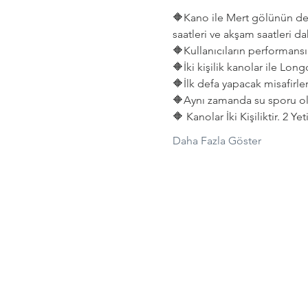
🔶Kano ile Mert gölünün deni
saatleri ve akşam saatleri dah
🔶Kullanıcıların performansın
🔶İki kişilik kanolar ile Lon
🔶İlk defa yapacak misafirler
🔶Aynı zamanda su sporu old
🔶 Kanolar İki Kişiliktir. 2 Y
Daha Fazla Göster