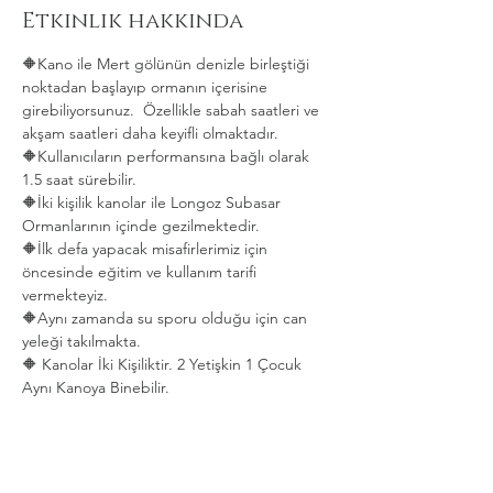
Etkinlik hakkında
🔶Kano ile Mert gölünün denizle birleştiği 
noktadan başlayıp ormanın içerisine 
girebiliyorsunuz.  Özellikle sabah saatleri ve 
akşam saatleri daha keyifli olmaktadır.   
🔶Kullanıcıların performansına bağlı olarak 
1.5 saat sürebilir. 
🔶İki kişilik kanolar ile Longoz Subasar 
Ormanlarının içinde gezilmektedir.   
🔶İlk defa yapacak misafirlerimiz için 
öncesinde eğitim ve kullanım tarifi 
vermekteyiz.   
🔶Aynı zamanda su sporu olduğu için can 
yeleği takılmakta.  
🔶 Kanolar İki Kişiliktir. 2 Yetişkin 1 Çocuk 
Aynı Kanoya Binebilir.
Daha Fazla Göster