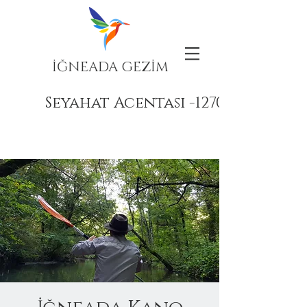
İĞNEADA GEZİM
Seyahat Acentası -12708