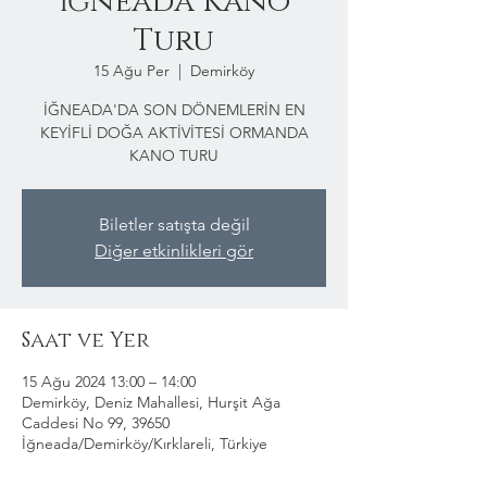
İğneada Kano
Turu
15 Ağu Per
  |  
Demirköy
İĞNEADA'DA SON DÖNEMLERİN EN
KEYİFLİ DOĞA AKTİVİTESİ ORMANDA
KANO TURU
Biletler satışta değil
Diğer etkinlikleri gör
Saat ve Yer
15 Ağu 2024 13:00 – 14:00
Demirköy, Deniz Mahallesi, Hurşit Ağa
Caddesi No 99, 39650
İğneada/Demirköy/Kırklareli, Türkiye