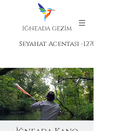
İĞNEADA GEZİM
Seyahat Acentası -12708