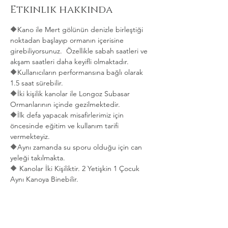
Etkinlik hakkında
🔶Kano ile Mert gölünün denizle birleştiği 
noktadan başlayıp ormanın içerisine 
girebiliyorsunuz.  Özellikle sabah saatleri ve 
akşam saatleri daha keyifli olmaktadır.   
🔶Kullanıcıların performansına bağlı olarak 
1.5 saat sürebilir. 
🔶İki kişilik kanolar ile Longoz Subasar 
Ormanlarının içinde gezilmektedir.   
🔶İlk defa yapacak misafirlerimiz için 
öncesinde eğitim ve kullanım tarifi 
vermekteyiz.   
🔶Aynı zamanda su sporu olduğu için can 
yeleği takılmakta.  
🔶 Kanolar İki Kişiliktir. 2 Yetişkin 1 Çocuk 
Aynı Kanoya Binebilir.
Daha Fazla Göster