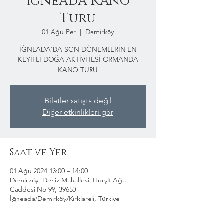
İğneada Kano
Turu
01 Ağu Per
  |  
Demirköy
İĞNEADA'DA SON DÖNEMLERİN EN
KEYİFLİ DOĞA AKTİVİTESİ ORMANDA
KANO TURU
Biletler satışta değil
Diğer etkinlikleri gör
Saat ve Yer
01 Ağu 2024 13:00 – 14:00
Demirköy, Deniz Mahallesi, Hurşit Ağa
Caddesi No 99, 39650
İğneada/Demirköy/Kırklareli, Türkiye