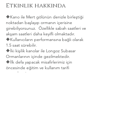
Etkinlik hakkında
🔶Kano ile Mert gölünün denizle birleştiği
noktadan başlayıp ormanın içerisine
girebiliyorsunuz. Özellikle sabah saatleri ve
akşam saatleri daha keyifli olmaktadır.
🔶Kullanıcıların performansına bağlı olarak
1.5 saat sürebilir.
🔶İki kişilik kanolar ile Longoz Subasar
Ormanlarının içinde gezilmektedir.
🔶İlk defa yapacak misafirlerimiz için
öncesinde eğitim ve kullanım tarifi
vermekteyiz.
🔶Aynı zamanda su sporu olduğu için can
yeleği takılmakta.
🔶 Kanolar İki Kişiliktir. 2 Yetişkin 1 Çocuk
Aynı Kanoya Binebilir.
Bu Etkinliği Paylaş
🔶 Parkur Fotoğraf Video Çekip Orman
Manzaralarında Gezi Yapmak İçin Yeterlidir.
🔶 İlk Defa Yapacak Misafirlerimiz İçin
Öncesinde Eğitim Ve Kullanım Tarifi
Vermekteyiz. Dileyen Misafirlerimize Can
Yeleği Veriyoruz. Parkurun en derin noktaları