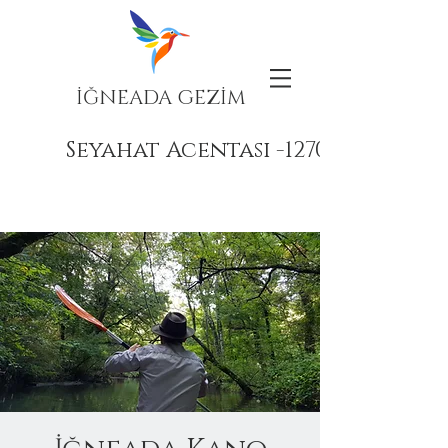
İĞNEADA GEZİM
Seyahat Acentası -12708