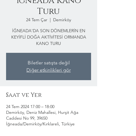
İğneada Kano
Turu
24 Tem Çar
  |  
Demirköy
İĞNEADA'DA SON DÖNEMLERİN EN
KEYİFLİ DOĞA AKTİVİTESİ ORMANDA
KANO TURU
Biletler satışta değil
Diğer etkinlikleri gör
Saat ve Yer
24 Tem 2024 17:00 – 18:00
Demirköy, Deniz Mahallesi, Hurşit Ağa
Caddesi No 99, 39650
İğneada/Demirköy/Kırklareli, Türkiye