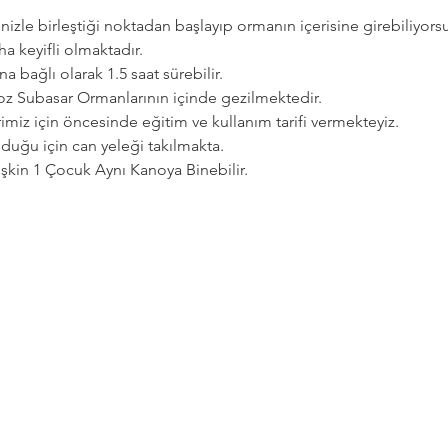
zle birleştiği noktadan başlayıp ormanın içerisine girebiliyorsu
a keyifli olmaktadır.   
a bağlı olarak 1.5 saat sürebilir. 
goz Subasar Ormanlarının içinde gezilmektedir.   
imiz için öncesinde eğitim ve kullanım tarifi vermekteyiz.   
uğu için can yeleği takılmakta.  
etişkin 1 Çocuk Aynı Kanoya Binebilir.