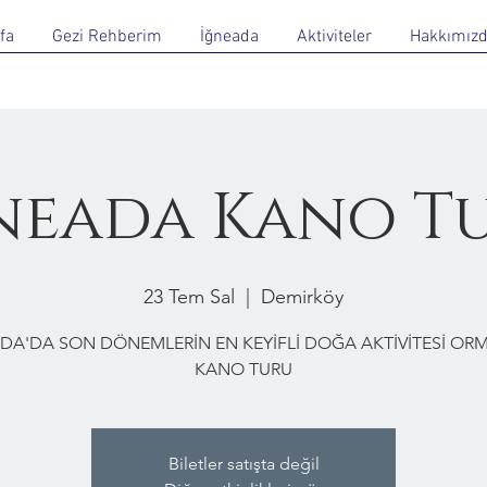
fa
Gezi Rehberim
İğneada
Aktiviteler
Hakkımız
neada Kano T
23 Tem Sal
  |  
Demirköy
DA'DA SON DÖNEMLERİN EN KEYİFLİ DOĞA AKTİVİTESİ O
KANO TURU
Biletler satışta değil