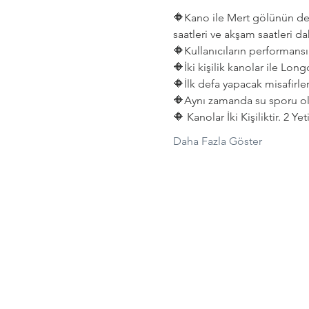
🔶Kano ile Mert gölünün deni
saatleri ve akşam saatleri dah
🔶Kullanıcıların performansın
🔶İki kişilik kanolar ile Lon
🔶İlk defa yapacak misafirler
🔶Aynı zamanda su sporu old
🔶 Kanolar İki Kişiliktir. 2 Y
Daha Fazla Göster