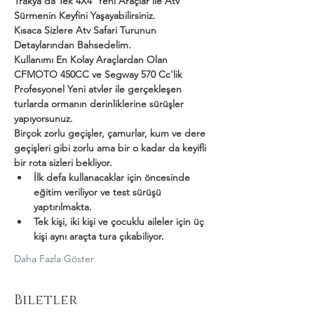
Trakya'da Tek 4X4  Yeni Araçlar ile Atv 
Sürmenin Keyfini Yaşayabilirsiniz.
Kısaca Sizlere Atv Safari Turunun 
Detaylarından Bahsedelim.
Kullanımı En Kolay Araçlardan Olan 
CFMOTO 450CC ve Segway 570 Cc'lik 
Profesyonel Yeni atvler ile gerçekleşen 
turlarda ormanın derinliklerine sürüşler 
yapıyorsunuz.
Birçok zorlu geçişler, çamurlar, kum ve dere 
geçişleri gibi zorlu ama bir o kadar da keyifli 
bir rota sizleri bekliyor.
İlk defa kullanacaklar için öncesinde 
eğitim veriliyor ve test sürüşü 
yaptırılmakta.
Tek kişi, iki kişi ve çocuklu aileler için üç 
kişi aynı araçta tura çıkabiliyor.
Daha Fazla Göster
Biletler