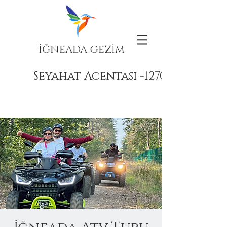
İĞNEADA GEZİM
Seyahat Acentası -12708