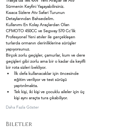
Trakya'da Tek 4X4  Yeni Araçlar ile Atv 
Sürmenin Keyfini Yaşayabilirsiniz.
Kısaca Sizlere Atv Safari Turunun 
Detaylarından Bahsedelim.
Kullanımı En Kolay Araçlardan Olan 
CFMOTO 450CC ve Segway 570 Cc'lik 
Profesyonel Yeni atvler ile gerçekleşen 
turlarda ormanın derinliklerine sürüşler 
yapıyorsunuz.
Birçok zorlu geçişler, çamurlar, kum ve dere 
geçişleri gibi zorlu ama bir o kadar da keyifli 
bir rota sizleri bekliyor.
İlk defa kullanacaklar için öncesinde 
eğitim veriliyor ve test sürüşü 
yaptırılmakta.
Tek kişi, iki kişi ve çocuklu aileler için üç 
kişi aynı araçta tura çıkabiliyor.
Daha Fazla Göster
Biletler