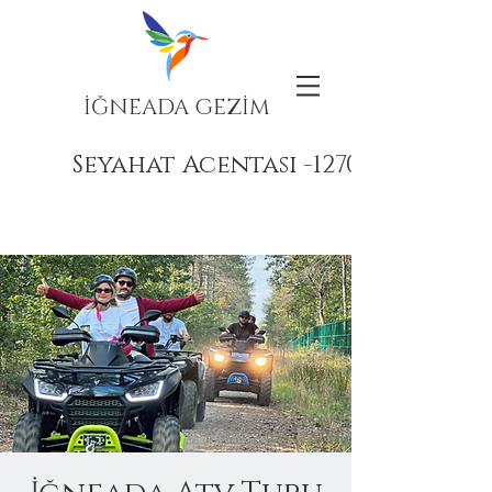
İĞNEADA GEZİM
Seyahat Acentası -12708