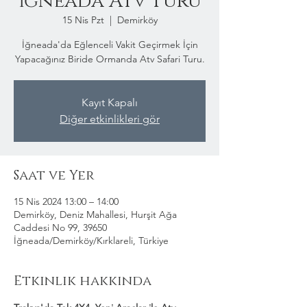
İğneada Atv Turu
15 Nis Pzt
  |  
Demirköy
İğneada'da Eğlenceli Vakit Geçirmek İçin
Yapacağınız Biride Ormanda Atv Safari Turu.
Kayıt Kapalı
Diğer etkinlikleri gör
Saat ve Yer
15 Nis 2024 13:00 – 14:00
Demirköy, Deniz Mahallesi, Hurşit Ağa
Caddesi No 99, 39650
İğneada/Demirköy/Kırklareli, Türkiye
Etkinlik hakkında