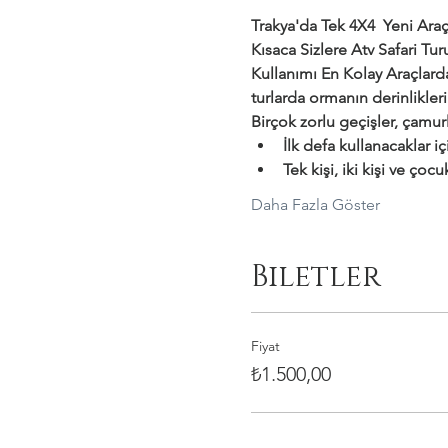
Trakya'da Tek 4X4  Yeni Araçl
Kısaca Sizlere Atv Safari T
Kullanımı En Kolay Araçlar
turlarda ormanın derinlikler
Birçok zorlu geçişler, çamurl
İlk defa kullanacaklar i
Tek kişi, iki kişi ve çocu
Daha Fazla Göster
Biletler
Fiyat
₺1.500,00