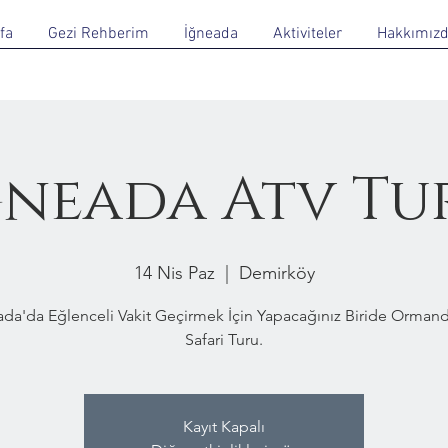
fa
Gezi Rehberim
İğneada
Aktiviteler
Hakkımız
ğneada Atv Tu
14 Nis Paz
  |  
Demirköy
ada'da Eğlenceli Vakit Geçirmek İçin Yapacağınız Biride Ormand
Safari Turu.
Kayıt Kapalı