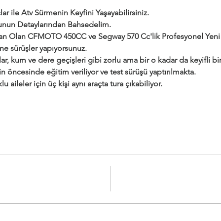
ar ile Atv Sürmenin Keyfini Yaşayabilirsiniz.
urunun Detaylarından Bahsedelim.
dan Olan CFMOTO 450CC ve Segway 570 Cc'lik Profesyonel Yeni a
ine sürüşler yapıyorsunuz.
ar, kum ve dere geçişleri gibi zorlu ama bir o kadar da keyifli bir 
çin öncesinde eğitim veriliyor ve test sürüşü yaptırılmakta.
klu aileler için üç kişi aynı araçta tura çıkabiliyor.