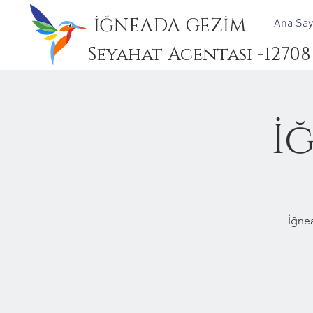
İĞNEADA GEZİM
Ana Say
Seyahat Acentası -12708
İ
İğne