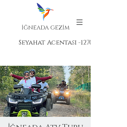
İĞNEADA GEZİM
Seyahat Acentası -12708