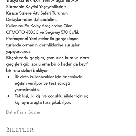
Trakya'da Tek 4X4  Yeni Araçlar ile Atv 
Sürmenin Keyfini Yaşayabilirsiniz.
Kısaca Sizlere Atv Safari Turunun 
Detaylarından Bahsedelim.
Kullanımı En Kolay Araçlardan Olan 
CFMOTO 450CC ve Segway 570 Cc'lik 
Profesyonel Yeni atvler ile gerçekleşen 
turlarda ormanın derinliklerine sürüşler 
yapıyorsunuz.
Birçok zorlu geçişler, çamurlar, kum ve dere 
geçişleri gibi zorlu ama bir o kadar da keyifli 
bir rota sizleri bekliyor.
İlk defa kullanacaklar için öncesinde 
eğitim veriliyor ve test sürüşü 
yaptırılmakta.
Tek kişi, iki kişi ve çocuklu aileler için üç 
kişi aynı araçta tura çıkabiliyor.
Daha Fazla Göster
Biletler