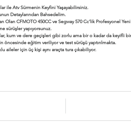
ar ile Atv Sürmenin Keyfini Yaşayabilirsiniz.
urunun Detaylarından Bahsedelim.
dan Olan CFMOTO 450CC ve Segway 570 Cc'lik Profesyonel Yeni a
ine sürüşler yapıyorsunuz.
ar, kum ve dere geçişleri gibi zorlu ama bir o kadar da keyifli bir 
çin öncesinde eğitim veriliyor ve test sürüşü yaptırılmakta.
klu aileler için üç kişi aynı araçta tura çıkabiliyor.