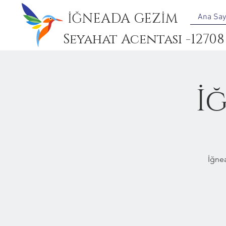
İĞNEADA GEZİM
Ana Say
Seyahat Acentası -12708
İ
İğne