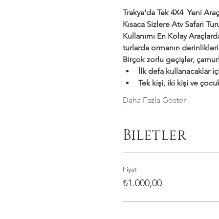
Trakya'da Tek 4X4  Yeni Araçl
Kısaca Sizlere Atv Safari T
Kullanımı En Kolay Araçlar
turlarda ormanın derinlikler
Birçok zorlu geçişler, çamurl
İlk defa kullanacaklar i
Tek kişi, iki kişi ve çocu
Daha Fazla Göster
Biletler
Fiyat
₺1.000,00