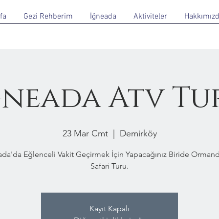
fa
Gezi Rehberim
İğneada
Aktiviteler
Hakkımız
ğneada Atv Tu
23 Mar Cmt
  |  
Demirköy
ada'da Eğlenceli Vakit Geçirmek İçin Yapacağınız Biride Ormand
Safari Turu.
Kayıt Kapalı