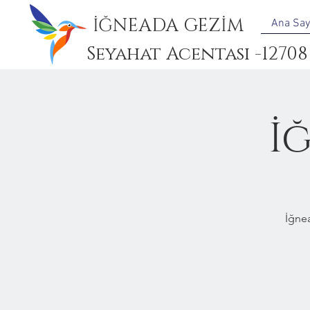
İĞNEADA GEZİM
Ana Say
Seyahat Acentası -12708
İ
İğne