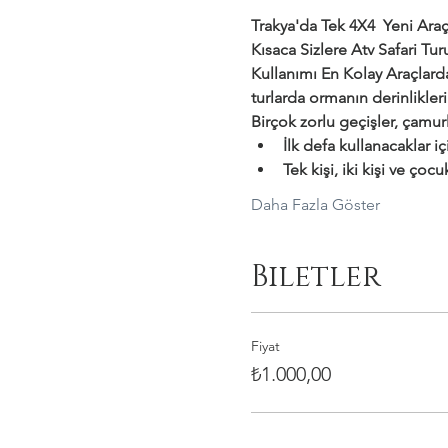
Trakya'da Tek 4X4  Yeni Araçl
Kısaca Sizlere Atv Safari T
Kullanımı En Kolay Araçlar
turlarda ormanın derinlikler
Birçok zorlu geçişler, çamurl
İlk defa kullanacaklar i
Tek kişi, iki kişi ve çocu
Daha Fazla Göster
Biletler
Fiyat
₺1.000,00