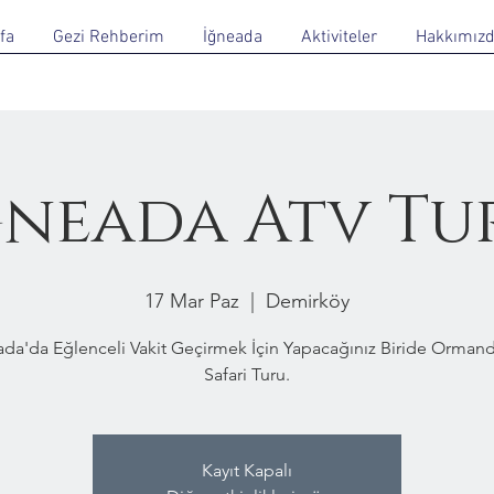
fa
Gezi Rehberim
İğneada
Aktiviteler
Hakkımız
ğneada Atv Tu
17 Mar Paz
  |  
Demirköy
ada'da Eğlenceli Vakit Geçirmek İçin Yapacağınız Biride Ormand
Safari Turu.
Kayıt Kapalı