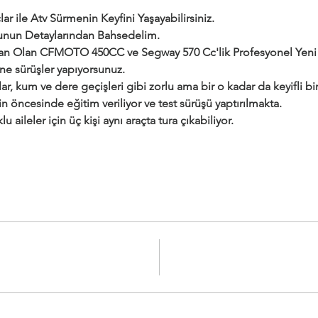
ar ile Atv Sürmenin Keyfini Yaşayabilirsiniz.
urunun Detaylarından Bahsedelim.
dan Olan CFMOTO 450CC ve Segway 570 Cc'lik Profesyonel Yeni a
ine sürüşler yapıyorsunuz.
ar, kum ve dere geçişleri gibi zorlu ama bir o kadar da keyifli bir 
çin öncesinde eğitim veriliyor ve test sürüşü yaptırılmakta.
klu aileler için üç kişi aynı araçta tura çıkabiliyor.