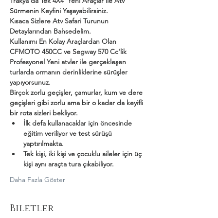
Trakya'da Tek 4X4  Yeni Araçlar ile Atv 
Sürmenin Keyfini Yaşayabilirsiniz.
Kısaca Sizlere Atv Safari Turunun 
Detaylarından Bahsedelim.
Kullanımı En Kolay Araçlardan Olan 
CFMOTO 450CC ve Segway 570 Cc'lik 
Profesyonel Yeni atvler ile gerçekleşen 
turlarda ormanın derinliklerine sürüşler 
yapıyorsunuz.
Birçok zorlu geçişler, çamurlar, kum ve dere 
geçişleri gibi zorlu ama bir o kadar da keyifli 
bir rota sizleri bekliyor.
İlk defa kullanacaklar için öncesinde 
eğitim veriliyor ve test sürüşü 
yaptırılmakta.
Tek kişi, iki kişi ve çocuklu aileler için üç 
kişi aynı araçta tura çıkabiliyor.
Daha Fazla Göster
Biletler