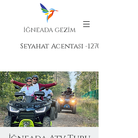
İĞNEADA GEZİM
Seyahat Acentası -12708