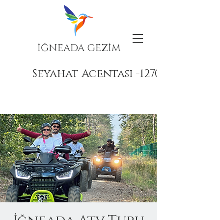
İĞNEADA GEZİM
Seyahat Acentası -12708