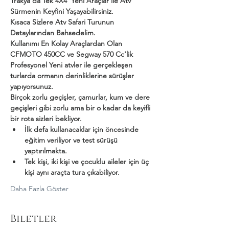
Trakya'da Tek 4X4  Yeni Araçlar ile Atv 
Sürmenin Keyfini Yaşayabilirsiniz.
Kısaca Sizlere Atv Safari Turunun 
Detaylarından Bahsedelim.
Kullanımı En Kolay Araçlardan Olan 
CFMOTO 450CC ve Segway 570 Cc'lik 
Profesyonel Yeni atvler ile gerçekleşen 
turlarda ormanın derinliklerine sürüşler 
yapıyorsunuz.
Birçok zorlu geçişler, çamurlar, kum ve dere 
geçişleri gibi zorlu ama bir o kadar da keyifli 
bir rota sizleri bekliyor.
İlk defa kullanacaklar için öncesinde 
eğitim veriliyor ve test sürüşü 
yaptırılmakta.
Tek kişi, iki kişi ve çocuklu aileler için üç 
kişi aynı araçta tura çıkabiliyor.
Daha Fazla Göster
Biletler