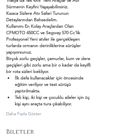
Trakya'da Tek 4X4  Yeni Araçlar ile Atv 
Sürmenin Keyfini Yaşayabilirsiniz.
Kısaca Sizlere Atv Safari Turunun 
Detaylarından Bahsedelim.
Kullanımı En Kolay Araçlardan Olan 
CFMOTO 450CC ve Segway 570 Cc'lik 
Profesyonel Yeni atvler ile gerçekleşen 
turlarda ormanın derinliklerine sürüşler 
yapıyorsunuz.
Birçok zorlu geçişler, çamurlar, kum ve dere 
geçişleri gibi zorlu ama bir o kadar da keyifli 
bir rota sizleri bekliyor.
İlk defa kullanacaklar için öncesinde 
eğitim veriliyor ve test sürüşü 
yaptırılmakta.
Tek kişi, iki kişi ve çocuklu aileler için üç 
kişi aynı araçta tura çıkabiliyor.
Daha Fazla Göster
Biletler