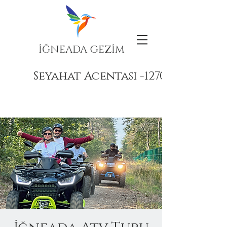
İĞNEADA GEZİM
Seyahat Acentası -12708