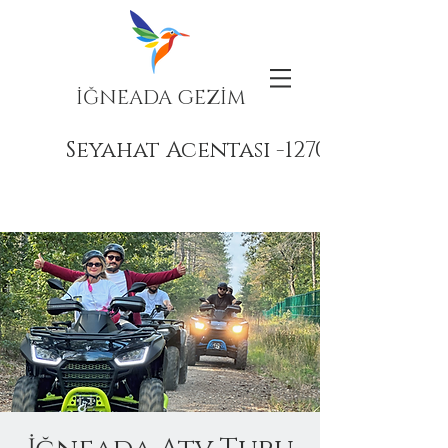
İĞNEADA GEZİM
Seyahat Acentası -12708