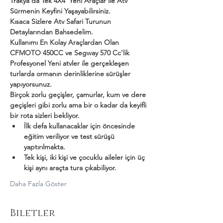
Trakya'da Tek 4X4  Yeni Araçlar ile Atv 
Sürmenin Keyfini Yaşayabilirsiniz.
Kısaca Sizlere Atv Safari Turunun 
Detaylarından Bahsedelim.
Kullanımı En Kolay Araçlardan Olan 
CFMOTO 450CC ve Segway 570 Cc'lik 
Profesyonel Yeni atvler ile gerçekleşen 
turlarda ormanın derinliklerine sürüşler 
yapıyorsunuz.
Birçok zorlu geçişler, çamurlar, kum ve dere 
geçişleri gibi zorlu ama bir o kadar da keyifli 
bir rota sizleri bekliyor.
İlk defa kullanacaklar için öncesinde 
eğitim veriliyor ve test sürüşü 
yaptırılmakta.
Tek kişi, iki kişi ve çocuklu aileler için üç 
kişi aynı araçta tura çıkabiliyor.
Daha Fazla Göster
Biletler