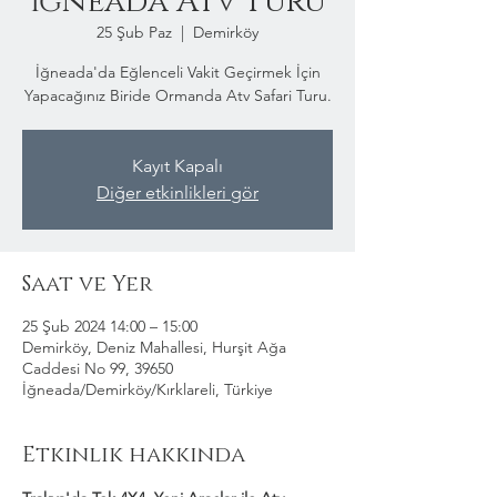
İğneada Atv Turu
25 Şub Paz
  |  
Demirköy
İğneada'da Eğlenceli Vakit Geçirmek İçin
Yapacağınız Biride Ormanda Atv Safari Turu.
Kayıt Kapalı
Diğer etkinlikleri gör
Saat ve Yer
25 Şub 2024 14:00 – 15:00
Demirköy, Deniz Mahallesi, Hurşit Ağa
Caddesi No 99, 39650
İğneada/Demirköy/Kırklareli, Türkiye
Etkinlik hakkında