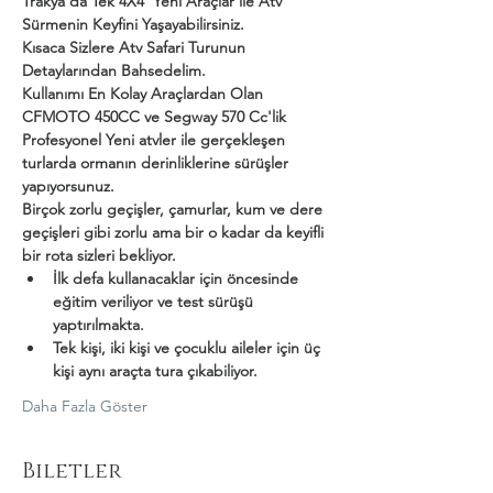
Trakya'da Tek 4X4  Yeni Araçlar ile Atv 
Sürmenin Keyfini Yaşayabilirsiniz.
Kısaca Sizlere Atv Safari Turunun 
Detaylarından Bahsedelim.
Kullanımı En Kolay Araçlardan Olan 
CFMOTO 450CC ve Segway 570 Cc'lik 
Profesyonel Yeni atvler ile gerçekleşen 
turlarda ormanın derinliklerine sürüşler 
yapıyorsunuz.
Birçok zorlu geçişler, çamurlar, kum ve dere 
geçişleri gibi zorlu ama bir o kadar da keyifli 
bir rota sizleri bekliyor.
İlk defa kullanacaklar için öncesinde 
eğitim veriliyor ve test sürüşü 
yaptırılmakta.
Tek kişi, iki kişi ve çocuklu aileler için üç 
kişi aynı araçta tura çıkabiliyor.
Daha Fazla Göster
Biletler