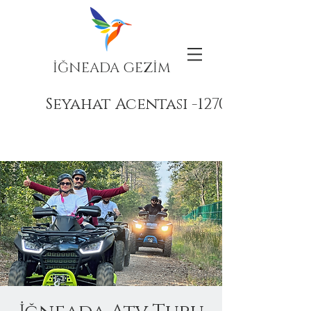
İĞNEADA GEZİM
Seyahat Acentası -12708