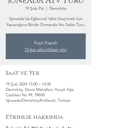
İğneada Atv Turu
19 Şub Pzt
  |  
Demirköy
İğneada'da Eğlenceli Vakit Geçirmek İçin
Yapacağınız Biride Ormanda Atv Safari Turu.
Kayıt Kapalı
Diğer etkinlikleri gör
Saat ve Yer
19 Şub 2024 13:00 – 14:00
Demirköy, Deniz Mahallesi, Hurşit Ağa
Caddesi No 99, 39650
İğneada/Demirköy/Kırklareli, Türkiye
Etkinlik hakkında