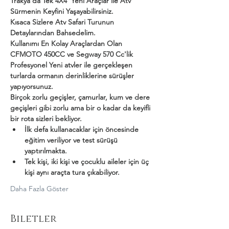
Trakya'da Tek 4X4  Yeni Araçlar ile Atv 
Sürmenin Keyfini Yaşayabilirsiniz.
Kısaca Sizlere Atv Safari Turunun 
Detaylarından Bahsedelim.
Kullanımı En Kolay Araçlardan Olan 
CFMOTO 450CC ve Segway 570 Cc'lik 
Profesyonel Yeni atvler ile gerçekleşen 
turlarda ormanın derinliklerine sürüşler 
yapıyorsunuz.
Birçok zorlu geçişler, çamurlar, kum ve dere 
geçişleri gibi zorlu ama bir o kadar da keyifli 
bir rota sizleri bekliyor.
İlk defa kullanacaklar için öncesinde 
eğitim veriliyor ve test sürüşü 
yaptırılmakta.
Tek kişi, iki kişi ve çocuklu aileler için üç 
kişi aynı araçta tura çıkabiliyor.
Daha Fazla Göster
Biletler