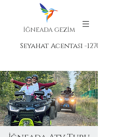
İĞNEADA GEZİM
Seyahat Acentası -12708