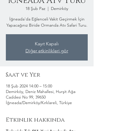
İğneada Atv Turu
18 Şub Paz
  |  
Demirköy
İğneada'da Eğlenceli Vakit Geçirmek İçin
Yapacağınız Biride Ormanda Atv Safari Turu.
Kayıt Kapalı
Diğer etkinlikleri gör
Saat ve Yer
18 Şub 2024 14:00 – 15:00
Demirköy, Deniz Mahallesi, Hurşit Ağa
Caddesi No 99, 39650
İğneada/Demirköy/Kırklareli, Türkiye
Etkinlik hakkında