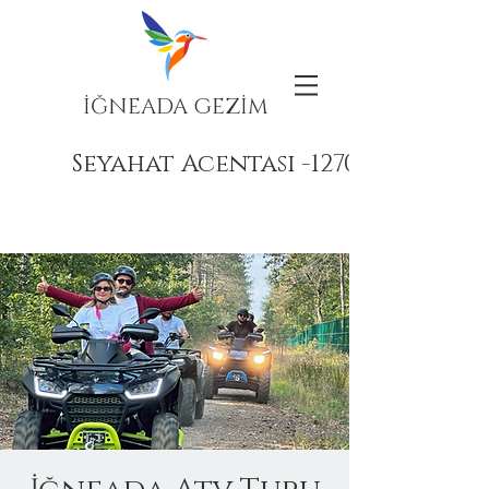
İĞNEADA GEZİM
Seyahat Acentası -12708