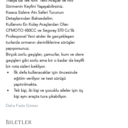
Trakya'da Tek 4X4  Yeni Araçlar ile Atv 
Sürmenin Keyfini Yaşayabilirsiniz.
Kısaca Sizlere Atv Safari Turunun 
Detaylarından Bahsedelim.
Kullanımı En Kolay Araçlardan Olan 
CFMOTO 450CC ve Segway 570 Cc'lik 
Profesyonel Yeni atvler ile gerçekleşen 
turlarda ormanın derinliklerine sürüşler 
yapıyorsunuz.
Birçok zorlu geçişler, çamurlar, kum ve dere 
geçişleri gibi zorlu ama bir o kadar da keyifli 
bir rota sizleri bekliyor.
İlk defa kullanacaklar için öncesinde 
eğitim veriliyor ve test sürüşü 
yaptırılmakta.
Tek kişi, iki kişi ve çocuklu aileler için üç 
kişi aynı araçta tura çıkabiliyor.
Daha Fazla Göster
Biletler