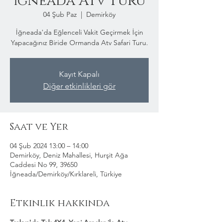
İğneada Atv Turu
04 Şub Paz
  |  
Demirköy
İğneada'da Eğlenceli Vakit Geçirmek İçin
Yapacağınız Biride Ormanda Atv Safari Turu.
Kayıt Kapalı
Diğer etkinlikleri gör
Saat ve Yer
04 Şub 2024 13:00 – 14:00
Demirköy, Deniz Mahallesi, Hurşit Ağa
Caddesi No 99, 39650
İğneada/Demirköy/Kırklareli, Türkiye
Etkinlik hakkında