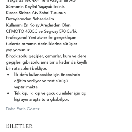
Trakya'da Tek 4X4  Yeni Araçlar ile Atv 
Sürmenin Keyfini Yaşayabilirsiniz.
Kısaca Sizlere Atv Safari Turunun 
Detaylarından Bahsedelim.
Kullanımı En Kolay Araçlardan Olan 
CFMOTO 450CC ve Segway 570 Cc'lik 
Profesyonel Yeni atvler ile gerçekleşen 
turlarda ormanın derinliklerine sürüşler 
yapıyorsunuz.
Birçok zorlu geçişler, çamurlar, kum ve dere 
geçişleri gibi zorlu ama bir o kadar da keyifli 
bir rota sizleri bekliyor.
İlk defa kullanacaklar için öncesinde 
eğitim veriliyor ve test sürüşü 
yaptırılmakta.
Tek kişi, iki kişi ve çocuklu aileler için üç 
kişi aynı araçta tura çıkabiliyor.
Daha Fazla Göster
Biletler