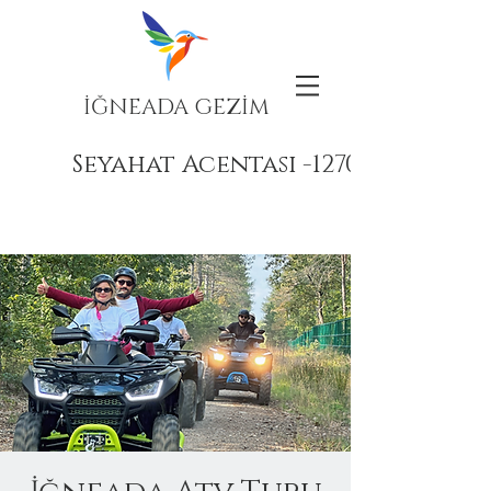
İĞNEADA GEZİM
Seyahat Acentası -12708