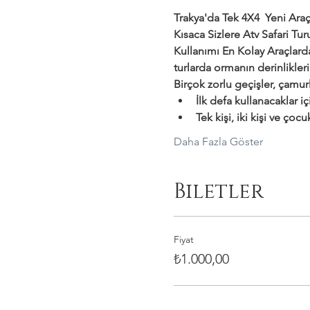
Trakya'da Tek 4X4  Yeni Araçl
Kısaca Sizlere Atv Safari T
Kullanımı En Kolay Araçlar
turlarda ormanın derinlikler
Birçok zorlu geçişler, çamurl
İlk defa kullanacaklar i
Tek kişi, iki kişi ve çocu
Daha Fazla Göster
Biletler
Fiyat
₺1.000,00