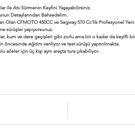
ar ile Atv Sürmenin Keyfini Yaşayabilirsiniz.
urunun Detaylarından Bahsedelim.
dan Olan CFMOTO 450CC ve Segway 570 Cc'lik Profesyonel Yeni a
ine sürüşler yapıyorsunuz.
ar, kum ve dere geçişleri gibi zorlu ama bir o kadar da keyifli bir 
çin öncesinde eğitim veriliyor ve test sürüşü yaptırılmakta.
klu aileler için üç kişi aynı araçta tura çıkabiliyor.