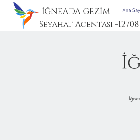
İĞNEADA GEZİM
Ana Say
Seyahat Acentası -12708
İ
İğne