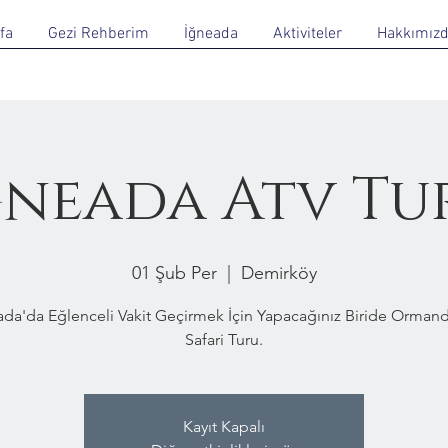
fa
Gezi Rehberim
İğneada
Aktiviteler
Hakkımız
ğneada Atv Tu
01 Şub Per
  |  
Demirköy
ada'da Eğlenceli Vakit Geçirmek İçin Yapacağınız Biride Ormand
Safari Turu.
Kayıt Kapalı