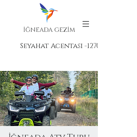
İĞNEADA GEZİM
Seyahat Acentası -12708