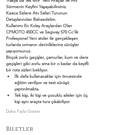
Trakya'da Tek 4X4  Yeni Araçlar ile Atv 
Sürmenin Keyfini Yaşayabilirsiniz.
Kısaca Sizlere Atv Safari Turunun 
Detaylarından Bahsedelim.
Kullanımı En Kolay Araçlardan Olan 
CFMOTO 450CC ve Segway 570 Cc'lik 
Profesyonel Yeni atvler ile gerçekleşen 
turlarda ormanın derinliklerine sürüşler 
yapıyorsunuz.
Birçok zorlu geçişler, çamurlar, kum ve dere 
geçişleri gibi zorlu ama bir o kadar da keyifli 
bir rota sizleri bekliyor.
İlk defa kullanacaklar için öncesinde 
eğitim veriliyor ve test sürüşü 
yaptırılmakta.
Tek kişi, iki kişi ve çocuklu aileler için üç 
kişi aynı araçta tura çıkabiliyor.
Daha Fazla Göster
Biletler