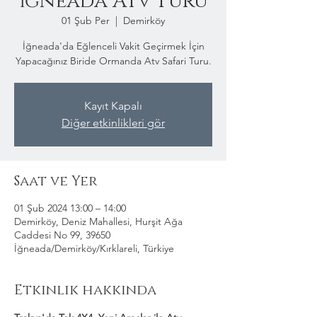
İğneada Atv Turu
01 Şub Per
  |  
Demirköy
İğneada'da Eğlenceli Vakit Geçirmek İçin
Yapacağınız Biride Ormanda Atv Safari Turu.
Kayıt Kapalı
Diğer etkinlikleri gör
Saat ve Yer
01 Şub 2024 13:00 – 14:00
Demirköy, Deniz Mahallesi, Hurşit Ağa
Caddesi No 99, 39650
İğneada/Demirköy/Kırklareli, Türkiye
Etkinlik hakkında