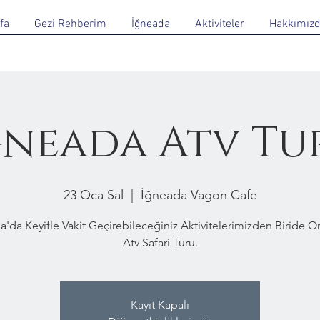
fa
Gezi Rehberim
İğneada
Aktiviteler
Hakkımız
ğneada Atv Tu
23 Oca Sal
  |  
İğneada Vagon Cafe
a'da Keyifle Vakit Geçirebileceğiniz Aktivitelerimizden Biride 
Atv Safari Turu.
Kayıt Kapalı