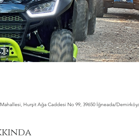
ahallesi, Hurşit Ağa Caddesi No 99, 39650 İğneada/Demirköy/Kı
kkında