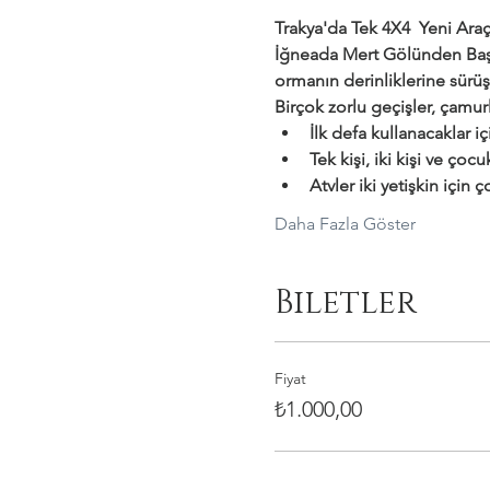
Trakya'da Tek 4X4  Yeni Araçl
İğneada Mert Gölünden Başl
ormanın derinliklerine sürüş
Birçok zorlu geçişler, çamurl
İlk defa kullanacaklar i
Tek kişi, iki kişi ve çocu
Atvler iki yetişkin için
Daha Fazla Göster
Biletler
Fiyat
₺1.000,00