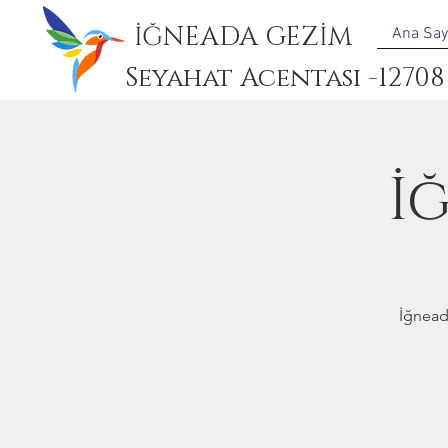
İĞNEADA GEZİM
Ana Say
Seyahat Acentası -12708
İ
İğnead