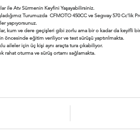
ar ile Atv Sürmenin Keyfini Yaşayabilirsiniz.
adığımız Turumuzda  CFMOTO 450CC ve Segway 570 Cc'lik Profe
ler yapıyorsunuz.
ar, kum ve dere geçişleri gibi zorlu ama bir o kadar da keyifli bir 
çin öncesinde eğitim veriliyor ve test sürüşü yaptırılmakta.
klu aileler için üç kişi aynı araçta tura çıkabiliyor.
 çok rahat oturma ve sürüş ortamı sağlamakta.