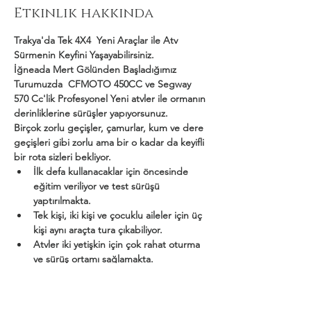
Etkinlik hakkında
Trakya'da Tek 4X4  Yeni Araçlar ile Atv 
Sürmenin Keyfini Yaşayabilirsiniz.
İğneada Mert Gölünden Başladığımız 
Turumuzda  CFMOTO 450CC ve Segway 
570 Cc'lik Profesyonel Yeni atvler ile ormanın 
derinliklerine sürüşler yapıyorsunuz.
Birçok zorlu geçişler, çamurlar, kum ve dere 
geçişleri gibi zorlu ama bir o kadar da keyifli 
bir rota sizleri bekliyor.
İlk defa kullanacaklar için öncesinde 
eğitim veriliyor ve test sürüşü 
yaptırılmakta.
Tek kişi, iki kişi ve çocuklu aileler için üç 
kişi aynı araçta tura çıkabiliyor.
Atvler iki yetişkin için çok rahat oturma 
ve sürüş ortamı sağlamakta.
Daha Fazla Göster