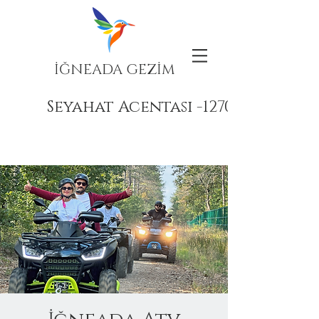
İĞNEADA GEZİM
Seyahat Acentası -12708