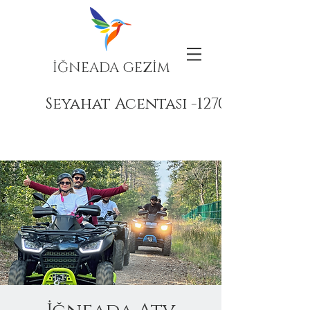
İĞNEADA GEZİM
Seyahat Acentası -12708