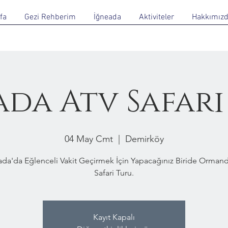
fa
Gezi Rehberim
İğneada
Aktiviteler
Hakkımız
ada Atv Safari
04 May Cmt
  |  
Demirköy
ada'da Eğlenceli Vakit Geçirmek İçin Yapacağınız Biride Ormand
Safari Turu.
Kayıt Kapalı