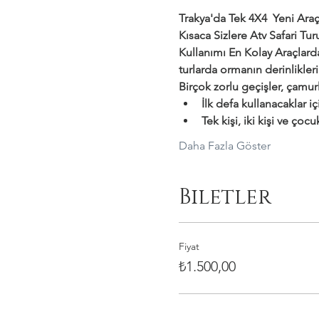
Trakya'da Tek 4X4  Yeni Araçl
Kısaca Sizlere Atv Safari T
Kullanımı En Kolay Araçlar
turlarda ormanın derinlikler
Birçok zorlu geçişler, çamurl
İlk defa kullanacaklar i
Tek kişi, iki kişi ve çocu
Daha Fazla Göster
Biletler
Fiyat
₺1.500,00