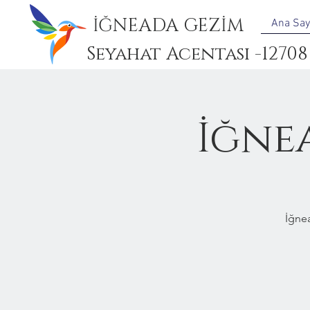
İĞNEADA GEZİM
Ana Say
Seyahat Acentası -12708
İğne
İğne