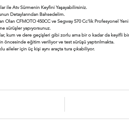
ar ile Atv Sürmenin Keyfini Yaşayabilirsiniz.
urunun Detaylarından Bahsedelim.
dan Olan CFMOTO 450CC ve Segway 570 Cc'lik Profesyonel Yeni a
ine sürüşler yapıyorsunuz.
ar, kum ve dere geçişleri gibi zorlu ama bir o kadar da keyifli bir 
çin öncesinde eğitim veriliyor ve test sürüşü yaptırılmakta.
klu aileler için üç kişi aynı araçta tura çıkabiliyor.