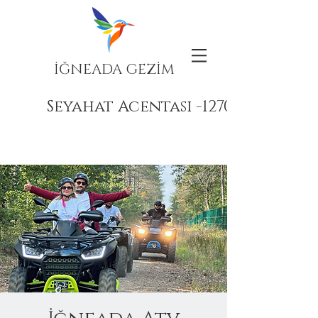
İĞNEADA GEZİM
Seyahat Acentası -12708