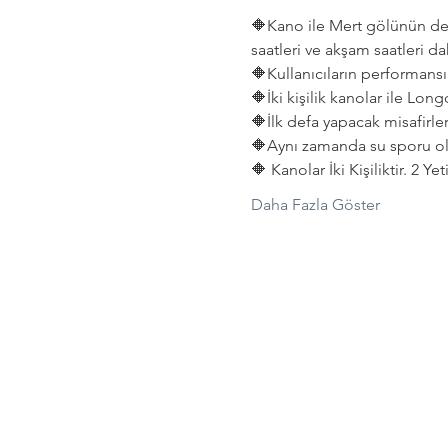
🔶Kano ile Mert gölünün deni
saatleri ve akşam saatleri dah
🔶Kullanıcıların performansın
🔶İki kişilik kanolar ile Lon
🔶İlk defa yapacak misafirler
🔶Aynı zamanda su sporu old
🔶 Kanolar İki Kişiliktir. 2 Y
Daha Fazla Göster