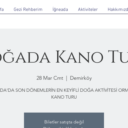
fa
Gezi Rehberim
İğneada
Aktiviteler
Hakkımız
ğada Kano T
28 Mar Cmt
  |  
Demirköy
DA'DA SON DÖNEMLERİN EN KEYİFLİ DOĞA AKTİVİTESİ O
KANO TURU
Biletler satışta değil