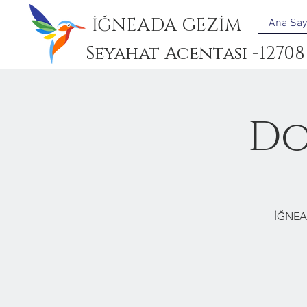
İĞNEADA GEZİM
Ana Say
Seyahat Acentası -12708
Do
İĞNEA