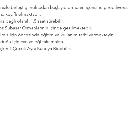
zle birleştiği noktadan başlayıp ormanın içerisine girebiliyorsu
a keyifli olmaktadır.   
a bağlı olarak 1.5 saat sürebilir. 
goz Subasar Ormanlarının içinde gezilmektedir.   
imiz için öncesinde eğitim ve kullanım tarifi vermekteyiz.   
uğu için can yeleği takılmakta.  
etişkin 1 Çocuk Aynı Kanoya Binebilir.