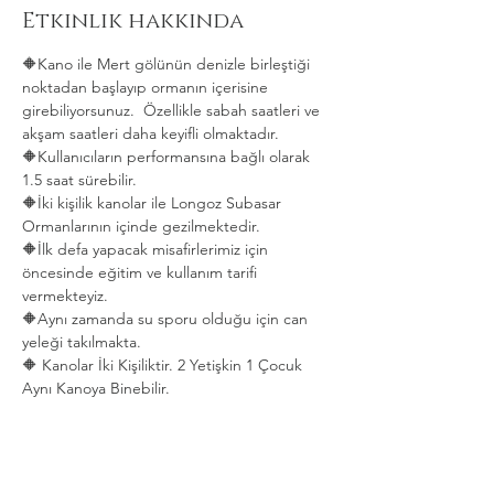
Etkinlik hakkında
🔶Kano ile Mert gölünün denizle birleştiği 
noktadan başlayıp ormanın içerisine 
girebiliyorsunuz.  Özellikle sabah saatleri ve 
akşam saatleri daha keyifli olmaktadır.   
🔶Kullanıcıların performansına bağlı olarak 
1.5 saat sürebilir. 
🔶İki kişilik kanolar ile Longoz Subasar 
Ormanlarının içinde gezilmektedir.   
🔶İlk defa yapacak misafirlerimiz için 
öncesinde eğitim ve kullanım tarifi 
vermekteyiz.   
🔶Aynı zamanda su sporu olduğu için can 
yeleği takılmakta.  
🔶 Kanolar İki Kişiliktir. 2 Yetişkin 1 Çocuk 
Aynı Kanoya Binebilir.
Daha Fazla Göster