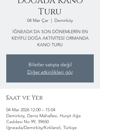
Doğada Kano
Turu
04 Mar Çar
  |  
Demirköy
İĞNEADA'DA SON DÖNEMLERİN EN
KEYİFLİ DOĞA AKTİVİTESİ ORMANDA
KANO TURU
Biletler satışta değil
Diğer etkinlikleri gör
Saat ve Yer
04 Mar 2026 12:00 – 15:04
Demirköy, Deniz Mahallesi, Hurşit Ağa
Caddesi No 99, 39650
İğneada/Demirköy/Kırklareli, Türkiye