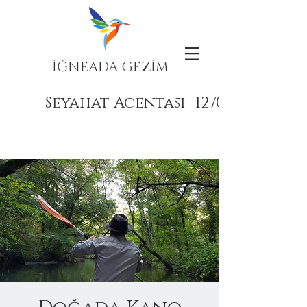
İĞNEADA GEZİM
Seyahat Acentası -12708