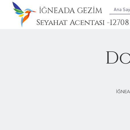
İĞNEADA GEZİM
Ana Say
Seyahat Acentası -12708
Do
İĞNEA