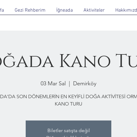
fa
Gezi Rehberim
İğneada
Aktiviteler
Hakkımız
ğada Kano T
03 Mar Sal
  |  
Demirköy
DA'DA SON DÖNEMLERİN EN KEYİFLİ DOĞA AKTİVİTESİ O
KANO TURU
Biletler satışta değil