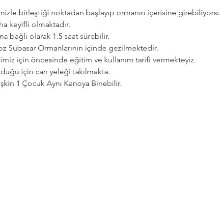
zle birleştiği noktadan başlayıp ormanın içerisine girebiliyorsu
a keyifli olmaktadır.   
a bağlı olarak 1.5 saat sürebilir. 
goz Subasar Ormanlarının içinde gezilmektedir.   
imiz için öncesinde eğitim ve kullanım tarifi vermekteyiz.   
uğu için can yeleği takılmakta.  
etişkin 1 Çocuk Aynı Kanoya Binebilir.